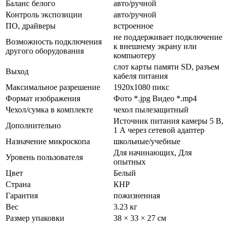
Баланс белого
авто/ручной
Контроль экспозиции
авто/ручной
ПО, драйверы
встроенное
не поддерживает подключение
Возможность подключения
к внешнему экрану или
другого оборудования
компьютеру
слот карты памяти SD, разъем
Выход
кабеля питания
Максимальное разрешение
1920x1080 пикс
Формат изображения
Фото *.jpg Видео *.mp4
Чехол/сумка в комплекте
чехол пылезащитный
Источник питания камеры 5 В,
Дополнительно
1 А через сетевой адаптер
Назначение микроскопа
школьные/учебные
Для начинающих, Для
Уровень пользователя
опытных
Цвет
Белый
Страна
КНР
Гарантия
пожизненная
Вес
3.23 кг
Размер упаковки
38 × 33 × 27 см