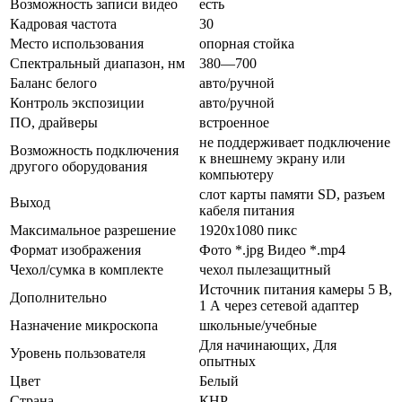
Возможность записи видео
есть
Кадровая частота
30
Место использования
опорная стойка
Спектральный диапазон, нм
380—700
Баланс белого
авто/ручной
Контроль экспозиции
авто/ручной
ПО, драйверы
встроенное
не поддерживает подключение
Возможность подключения
к внешнему экрану или
другого оборудования
компьютеру
слот карты памяти SD, разъем
Выход
кабеля питания
Максимальное разрешение
1920x1080 пикс
Формат изображения
Фото *.jpg Видео *.mp4
Чехол/сумка в комплекте
чехол пылезащитный
Источник питания камеры 5 В,
Дополнительно
1 А через сетевой адаптер
Назначение микроскопа
школьные/учебные
Для начинающих, Для
Уровень пользователя
опытных
Цвет
Белый
Страна
КНР