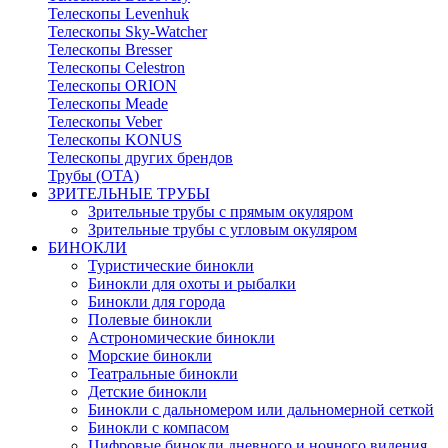
Телескопы Levenhuk
Телескопы Sky-Watcher
Телескопы Bresser
Телескопы Celestron
Телескопы ORION
Телескопы Meade
Телескопы Veber
Телескопы KONUS
Телескопы других брендов
Трубы (ОТА)
ЗРИТЕЛЬНЫЕ ТРУБЫ
Зрительные трубы с прямым окуляром
Зрительные трубы с угловым окуляром
БИНОКЛИ
Туристические бинокли
Бинокли для охоты и рыбалки
Бинокли для города
Полевые бинокли
Астрономические бинокли
Морские бинокли
Театральные бинокли
Детские бинокли
Бинокли с дальномером или дальномерной сеткой
Бинокли с компасом
Цифровые бинокли дневного и ночного видения