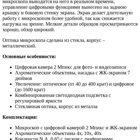
микроскопа выводится на него в реальном времени,
управление цифровыми функциями вынесено на заднюю
крышку и боковую стенку экрана. Экран делает длительную
работу с микроскопом более удобной, так как снижается
нагрузка на зрение. Мелкие детали образцов просматриваются
хорошо, обзор широкий.
Оптика микроскопа сделана из стекла, корпус –
металлический.
Основные особенности:
Цифровая камера 2 Мпикс для фото- и видеозаписи
Ахроматические объективы, насадка с ЖК-экраном 7
дюймов
Увеличение: оптическое (от 40 до 400 крат) и цифровое
(до 1600 крат)
Комбинированная светодиодная подсветка с
регулировкой яркости
Стеклянная оптика, корпус из металла
Комплектация:
Микроскоп с цифровой камерой 2 Мпикс и ЖК-экраном
Ахроматические объективы 4х, 10х, 40x
Конденсор N.A. 0,65 с диском с диафрагмами