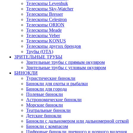
Телескопы Levenhuk
Телескопы Sky-Watcher
Телескопы Bresser
Телескопы Celestron
Телескопы ORION
Телескопы Meade
Телескопы Veber
Телескопы KONUS
Телескопы других брендов
Трубы (ОТА)
ЗРИТЕЛЬНЫЕ ТРУБЫ
Зрительные трубы с прямым окуляром
Зрительные трубы с угловым окуляром
БИНОКЛИ
Туристические бинокли
Бинокли для охоты и рыбалки
Бинокли для города
Полевые бинокли
Астрономические бинокли
Морские бинокли
Театральные бинокли
Детские бинокли
Бинокли с дальномером или дальномерной сеткой
Бинокли с компасом
Цифровые бинокли дневного и ночного видения