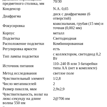
70/30
предметного столика, мм
Конденсор
N.A. 0,65
диск с диафрагмами (6
Диафрагма
отверстий)
коаксиальная, грубая (15 мм) и
Фокусировка
точная (0,002 мм)
Корпус
металл
Подсветка
Светодиодная
Расположение подсветки
Комбинированная
Регулировка яркости
есть
с коллектором, светодиод 0,2
Тип лампы подсветки
Вт
110–240 В или 3 батарейки
Источник питания
типа АА (нет в комплекте)
Метод исследования
светлое поле
Чувствительный элемент
1/2,8
Число мегапикселей
2
Размер пикселя, мкм
2,9x2,9
Чувствительность, вольт на
люкс-секунду на длине
2@706 нм
волны 550 нм