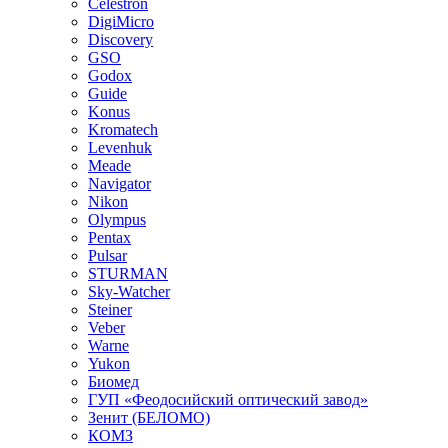
Celestron
DigiMicro
Discovery
GSO
Godox
Guide
Konus
Kromatech
Levenhuk
Meade
Navigator
Nikon
Olympus
Pentax
Pulsar
STURMAN
Sky-Watcher
Steiner
Veber
Warne
Yukon
Биомед
ГУП «Феодосийский оптический завод»
Зенит (БЕЛОМО)
КОМЗ