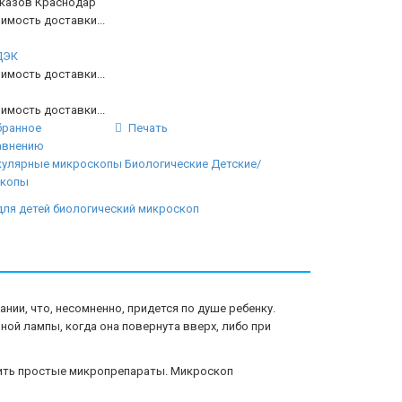
аказов Краснодар
имость доставки...
ДЭК
имость доставки...
имость доставки...
бранное
Печать
авнению
улярные микроскопы
Биологические
Детские/
скопы
ля детей
биологический микроскоп
нии, что, несомненно, придется по душе ребенку.
ной лампы, когда она повернута вверх, либо при
вить простые микропрепараты. Микроскоп