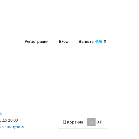
Регистрация
Вход
Валюта
RUB
 до 20:00
Корзина
0
0
₽
к - получите