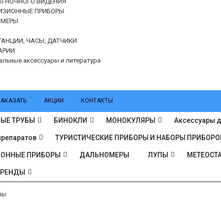
Ы НОЧНОГО ВИДЕНИЯ
ИЗИОННЫЕ ПРИБОРЫ
ОМЕРЫ
ТАНЦИИ, ЧАСЫ, ДАТЧИКИ
АРИИ
альные аксессуары и литература
ЗАКАЗАТЬ
АКЦИИ
КОНТАКТЫ
ЫЕ ТРУБЫ
БИНОКЛИ
МОНОКУЛЯРЫ
Аксессуары д
препаратов
ТУРИСТИЧЕСКИЕ ПРИБОРЫ И НАБОРЫ ПРИБОРО
ИОННЫЕ ПРИБОРЫ
ДАЛЬНОМЕРЫ
ЛУПЫ
МЕТЕОСТА
БРЕНДЫ
пы