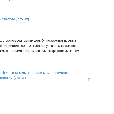
фиолетом (7751W)
естве повседневных дел. Он позволяет изучать
оп Kromatech 60–100x можно установить смартфон:
стим с любыми современными смартфонами, в том
ch 60–100x мини, с креплением для смартфона,
фиолетом (7751W)