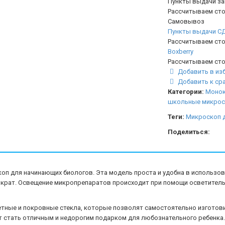
Пункты выдачи з
Рассчитываем сто
Самовывоз
Пункты выдачи С
Рассчитываем сто
Boxberry
Рассчитываем сто
Добавить в из
Добавить к ср
Категории:
Монок
школьные микро
Теги:
Микроскоп д
Поделиться:
оп для начинающих биологов. Эта модель проста и удобна в использова
50 крат. Освещение микропрепаратов происходит при помощи осветитель
етные и покровные стекла, которые позволят самостоятельно изгото
т стать отличным и недорогим подарком для любознательного ребенка.