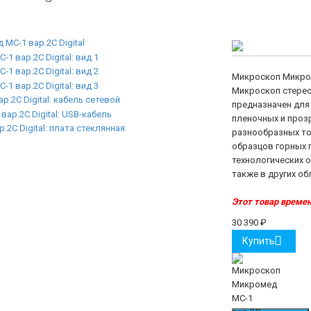
Микроскоп Микром
Микроскоп стерео
предназначен для
пленочных и проз
разнообразных тон
образцов горных 
технологических 
также в других обл
Этот товар времен
30 390
₽
Купить