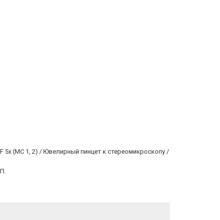
F 5х (МС 1, 2) / Ювелирный пинцет к стереомикроскопу /
П.