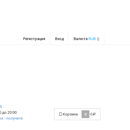
Регистрация
Вход
Валюта
RUB
 до 20:00
Корзина
0
0
₽
к - получите