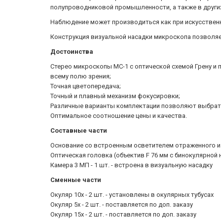
полупроводниковой промышленности, а также в других 
Наблюдение может производиться как при искусственн
Конструкция визуальной насадки микроскопа позволя
Достоинства
Стерео микроскопы МС-1 с оптической схемой Грену и
всему полю зрения;
Точная цветопередача;
Точный и плавный механизм фокусировки;
Различные варианты комплектации позволяют выбрать
Оптимальное соотношение цены и качества.
Составные части
Основание со встроенным осветителем отраженного и 
Оптическая головка (объектив F 76 мм с бинокулярной н
Камера 3 МП - 1 шт. - встроена в визуальную насадку
Сменные части
Окуляр 10х - 2 шт. - установлены в окулярных тубусах
Окуляр 5х - 2 шт. - поставляется по доп. заказу
Окуляр 15х - 2 шт. - поставляется по доп. заказу