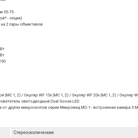
м 55-75
ой* - опция)
 на 2 пары объективов
0Вт
0Вт
/50
С 1, 2) / Окуляр WF 15х (МС 1, 2) / Окуляр WF 20х (МС 1, 2) / Окуляр W
Осветитель светодиодный Dual Goose LED
 от других микроскопов серии Микромед МС-1 - встроенная камера 3 М
Стереоскопические