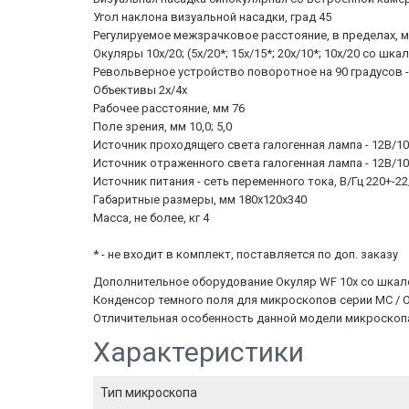
Угол наклона визуальной насадки, град 45
Регулируемое межзрачковое расстояние, в пределах, м
Окуляры 10х/20; (5х/20*; 15х/15*; 20х/10*; 10х/20 со шкал
Револьверное устройство поворотное на 90 градусов -
Объективы 2х/4х
Рабочее расстояние, мм 76
Поле зрения, мм 10,0; 5,0
Источник проходящего света галогенная лампа - 12В/1
Источник отраженного света галогенная лампа - 12В/1
Источник питания - сеть переменного тока, В/Гц 220+-22
Габаритные размеры, мм 180x120x340
Масса, не более, кг 4
* - не входит в комплект, поставляется по доп. заказу
Дополнительное оборудование Окуляр WF 10х со шкалой (М
Конденсор темного поля для микроскопов серии МС / 
Отличительная особенность данной модели микроскопа
Характеристики
Тип микроскопа