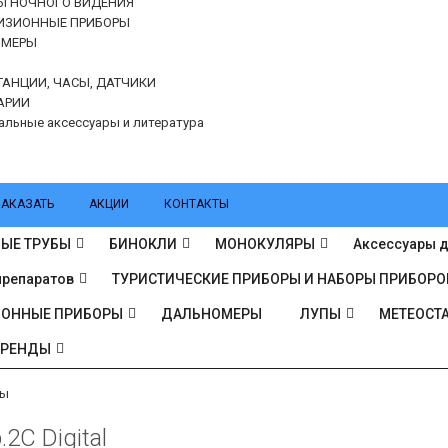
Ы НОЧНОГО ВИДЕНИЯ
ИЗИОННЫЕ ПРИБОРЫ
ОМЕРЫ
ТАНЦИИ, ЧАСЫ, ДАТЧИКИ
АРИИ
альные аксессуары и литература
ЗАКАЗАТЬ
АКЦИИ
КОНТАКТЫ
ЫЕ ТРУБЫ
БИНОКЛИ
МОНОКУЛЯРЫ
Аксессуары д
препаратов
ТУРИСТИЧЕСКИЕ ПРИБОРЫ И НАБОРЫ ПРИБОРО
ИОННЫЕ ПРИБОРЫ
ДАЛЬНОМЕРЫ
ЛУПЫ
МЕТЕОСТА
БРЕНДЫ
пы
C Digital