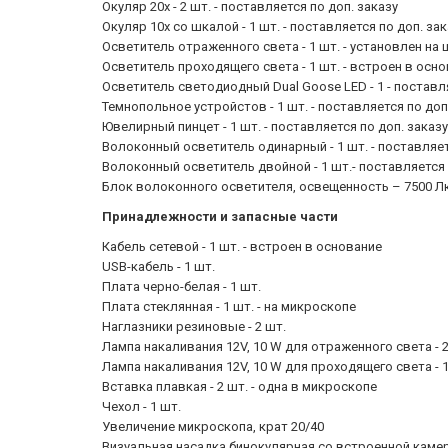
Окуляр 20х - 2 шт. - поставляется по доп. заказу
Окуляр 10х со шкалой - 1 шт. - поставляется по доп. за
Осветитель отраженного света - 1 шт. - установлен на
Осветитель проходящего света - 1 шт. - встроен в осн
Осветитель светодиодный Dual Goose LED - 1 - поставля
Темнопольное устройстов - 1 шт. - поставляется по доп
Ювелирный пинцет - 1 шт. - поставляется по доп. заказу
Волоконный осветитель одинарный - 1 шт. - поставляет
Волоконный осветитель двойной - 1 шт.- поставляется 
Блок волоконного осветителя, освещенность – 7500 Лк -
Принадлежности и запасные части
Кабель сетевой - 1 шт. - встроен в основание
USB-кабель - 1 шт.
Плата черно-белая - 1 шт.
Плата стеклянная - 1 шт. - на микроскопе
Наглазники резиновые - 2 шт.
Лампа накаливания 12V, 10 W для отраженного света - 2
Лампа накаливания 12V, 10 W для проходящего света - 
Вставка плавкая - 2 шт. - одна в микроскопе
Чехол - 1 шт.
Увеличение микроскопа, крат 20/40
Визуальная насадка бинокулярная со встроенной каме