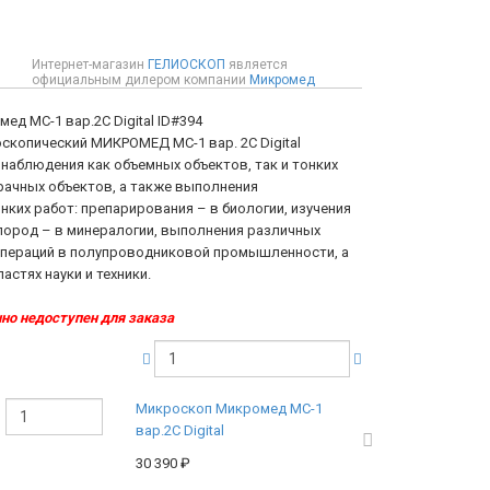
Интернет-магазин
ГЕЛИОСКОП
является
официальным дилером компании
Микромед
ед МС-1 вар.2C Digital
ID#394
скопический МИКРОМЕД МС-1 вар. 2С Digital
 наблюдения как объемных объектов, так и тонких
рачных объектов, а также выполнения
ких работ: препарирования – в биологии, изучения
пород – в минералогии, выполнения различных
операций в полупроводниковой промышленности, а
астях науки и техники.
но недоступен для заказа
Микроскоп Микромед МС-1
вар.2C Digital
30 390
₽