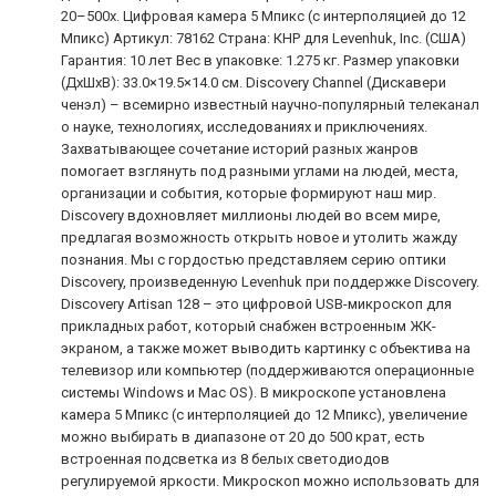
20–500x. Цифровая камера 5 Мпикс (с интерполяцией до 12
Мпикс) Артикул: 78162 Страна: КНР для Levenhuk, Inc. (США)
Гарантия: 10 лет Вес в упаковке: 1.275 кг. Размер упаковки
(ДхШхВ): 33.0×19.5×14.0 см. Discovery Channel (Дискавери
ченэл) – всемирно известный научно-популярный телеканал
о науке, технологиях, исследованиях и приключениях.
Захватывающее сочетание историй разных жанров
помогает взглянуть под разными углами на людей, места,
организации и события, которые формируют наш мир.
Discovery вдохновляет миллионы людей во всем мире,
предлагая возможность открыть новое и утолить жажду
познания. Мы с гордостью представляем серию оптики
Discovery, произведенную Levenhuk при поддержке Discovery.
Discovery Artisan 128 – это цифровой USB-микроскоп для
прикладных работ, который снабжен встроенным ЖК-
экраном, а также может выводить картинку с объектива на
телевизор или компьютер (поддерживаются операционные
системы Windows и Mac OS). В микроскопе установлена
камера 5 Мпикс (с интерполяцией до 12 Мпикс), увеличение
можно выбирать в диапазоне от 20 до 500 крат, есть
встроенная подсветка из 8 белых светодиодов
регулируемой яркости. Микроскоп можно использовать для