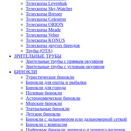
Телескопы Levenhuk
Телескопы Sky-Watcher
Телескопы Bresser
Телескопы Celestron
Телескопы ORION
Телескопы Meade
Телескопы Veber
Телескопы KONUS
Телескопы других брендов
Трубы (ОТА)
ЗРИТЕЛЬНЫЕ ТРУБЫ
Зрительные трубы с прямым окуляром
Зрительные трубы с угловым окуляром
БИНОКЛИ
Туристические бинокли
Бинокли для охоты и рыбалки
Бинокли для города
Полевые бинокли
Астрономические бинокли
Морские бинокли
Театральные бинокли
Детские бинокли
Бинокли с дальномером или дальномерной сеткой
Бинокли с компасом
Цифровые бинокли дневного и ночного видения