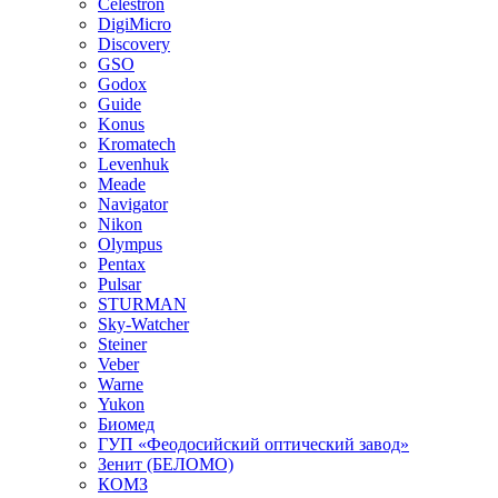
Celestron
DigiMicro
Discovery
GSO
Godox
Guide
Konus
Kromatech
Levenhuk
Meade
Navigator
Nikon
Olympus
Pentax
Pulsar
STURMAN
Sky-Watcher
Steiner
Veber
Warne
Yukon
Биомед
ГУП «Феодосийский оптический завод»
Зенит (БЕЛОМО)
КОМЗ