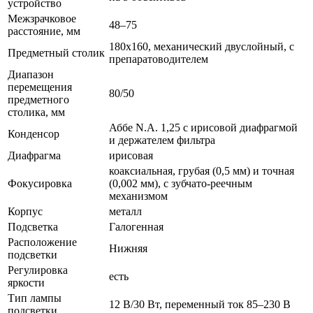
устройство
Межзрачковое
48–75
расстояние, мм
180х160, механический двуслойный, с
Предметный столик
препаратоводителем
Диапазон
перемещения
80/50
предметного
столика, мм
Аббе N.A. 1,25 с ирисовой диафрагмой
Конденсор
и держателем фильтра
Диафрагма
ирисовая
коаксиальная, грубая (0,5 мм) и точная
Фокусировка
(0,002 мм), с зубчато-реечным
механизмом
Корпус
металл
Подсветка
Галогенная
Расположение
Нижняя
подсветки
Регулировка
есть
яркости
Тип лампы
12 В/30 Вт, переменный ток 85–230 В
подсветки