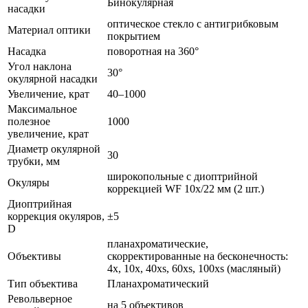
Бинокулярная
насадки
оптическое стекло с антигрибковым
Материал оптики
покрытием
Насадка
поворотная на 360°
Угол наклона
30°
окулярной насадки
Увеличение, крат
40–1000
Максимальное
полезное
1000
увеличение, крат
Диаметр окулярной
30
трубки, мм
широкопольные с диоптрийной
Окуляры
коррекцией WF 10х/22 мм (2 шт.)
Диоптрийная
коррекция окуляров,
±5
D
планахроматические,
Объективы
скорректированные на бесконечность:
4x, 10x, 40xs, 60xs, 100xs (масляный)
Тип объектива
Планахроматический
Револьверное
на 5 объективов