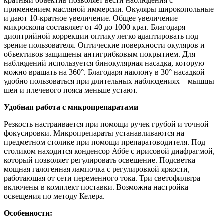
кратный объектив позволяет вести наблюдения с
применением масляной иммерсии. Окуляры широкопольные
и дают 10-кратное увеличение. Общее увеличение
микроскопа составляет от 40 до 1000 крат. Благодаря
диоптрийной коррекции оптику легко адаптировать под
зрение пользователя. Оптические поверхности окуляров и
объективов защищены антигрибковым покрытием. Для
наблюдений используется бинокулярная насадка, которую
можно вращать на 360°. Благодаря наклону в 30° насадкой
удобно пользоваться при длительных наблюдениях – мышцы
шеи и плечевого пояса меньше устают.
Удобная работа с микропрепаратами
Резкость настраивается при помощи ручек грубой и точной
фокусировки. Микропрепараты устанавливаются на
предметном столике при помощи препаратоводителя. Под
столиком находится конденсор Аббе с ирисовой диафрагмой,
который позволяет регулировать освещение. Подсветка –
мощная галогенная лампочка с регулировкой яркости,
работающая от сети переменного тока. Три светофильтра
включены в комплект поставки. Возможна настройка
освещения по методу Келера.
Особенности: