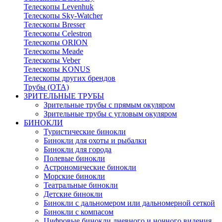
Телескопы Levenhuk
Телескопы Sky-Watcher
Телескопы Bresser
Телескопы Celestron
Телескопы ORION
Телескопы Meade
Телескопы Veber
Телескопы KONUS
Телескопы других брендов
Трубы (ОТА)
ЗРИТЕЛЬНЫЕ ТРУБЫ
Зрительные трубы с прямым окуляром
Зрительные трубы с угловым окуляром
БИНОКЛИ
Туристические бинокли
Бинокли для охоты и рыбалки
Бинокли для города
Полевые бинокли
Астрономические бинокли
Морские бинокли
Театральные бинокли
Детские бинокли
Бинокли с дальномером или дальномерной сеткой
Бинокли с компасом
Цифровые бинокли дневного и ночного видения