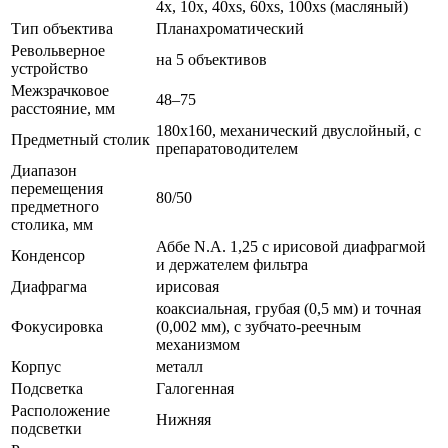
4x, 10x, 40xs, 60xs, 100xs (масляный)
Тип объектива
Планахроматический
Револьверное
на 5 объективов
устройство
Межзрачковое
48–75
расстояние, мм
180х160, механический двуслойный, с
Предметный столик
препаратоводителем
Диапазон
перемещения
80/50
предметного
столика, мм
Аббе N.A. 1,25 с ирисовой диафрагмой
Конденсор
и держателем фильтра
Диафрагма
ирисовая
коаксиальная, грубая (0,5 мм) и точная
Фокусировка
(0,002 мм), с зубчато-реечным
механизмом
Корпус
металл
Подсветка
Галогенная
Расположение
Нижняя
подсветки