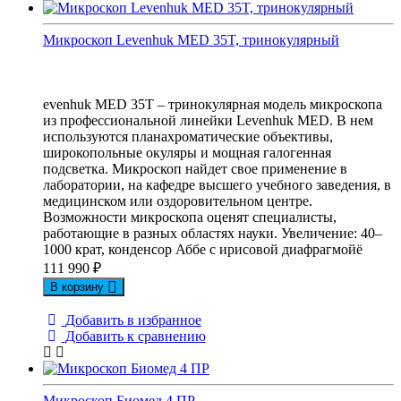
Микроскоп Levenhuk MED 35T, тринокулярный
evenhuk MED 35T – тринокулярная модель микроскопа
из профессиональной линейки Levenhuk MED. В нем
используются планахроматические объективы,
широкопольные окуляры и мощная галогенная
подсветка. Микроскоп найдет свое применение в
лаборатории, на кафедре высшего учебного заведения, в
медицинском или оздоровительном центре.
Возможности микроскопа оценят специалисты,
работающие в разных областях науки. Увеличение: 40–
1000 крат, конденсор Аббе с ирисовой диафрагмойё
111 990
₽
В корзину
Добавить в избранное
Добавить к сравнению
Микpоскоп Биомед 4 ПР