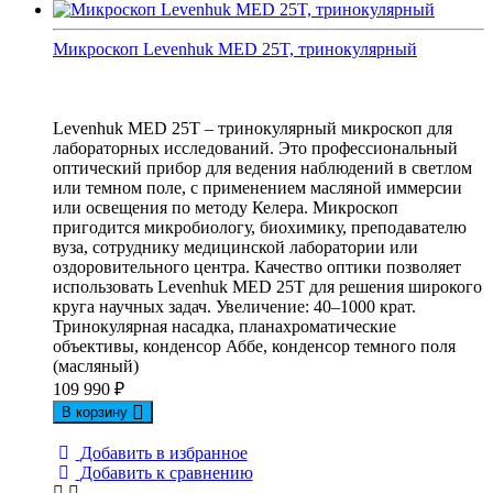
Микроскоп Levenhuk MED 25T, тринокулярный
Levenhuk MED 25T – тринокулярный микроскоп для
лабораторных исследований. Это профессиональный
оптический прибор для ведения наблюдений в светлом
или темном поле, с применением масляной иммерсии
или освещения по методу Келера. Микроскоп
пригодится микробиологу, биохимику, преподавателю
вуза, сотруднику медицинской лаборатории или
оздоровительного центра. Качество оптики позволяет
использовать Levenhuk MED 25T для решения широкого
круга научных задач. Увеличение: 40–1000 крат.
Тринокулярная насадка, планахроматические
объективы, конденсор Аббе, конденсор темного поля
(масляный)
109 990
₽
В корзину
Добавить в избранное
Добавить к сравнению