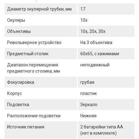
Диаметр окулярной трубки, мм
17
Окуляры
10х
Объективы
10х, 20х, 30х
Револьверное устройство
На 3 объектива
Предметный столик
60x65, с зажимами
Диапазон перемещения
неподвижный
предметного столика, мм
Фокусировка
грубая
Корпус
пластик
Подсветка
Зеркало
Расположение подсветки
Нижняя
Источник питания
2 батарейки типа АА
(нет в комплекте)