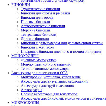
Зрительные трубы с угловым окуляром
БИНОКЛИ
Туристические бинокли
Бинокли для охоты и рыбалки
Бинокли для города
Полевые бинокли
Астрономические бинокли
Морские бинокли
Театральные бинокли
Детские бинокли
Бинокли с дальномером или дальномерной сеткой
Бинокли с компасом
Цифровые бинокли дневного и ночного видения
МОНОКУЛЯРЫ
Дневные монокуляры
Монокуляры ночного видения
Тепловизионные монокуляры
Аксессуары для телескопов и ОТА
Монтировки, установка, управление
Аксессуары для визуальных наблюдений
Аксессуары для труб телескопов
Астрография
Прочие аксессуары для телескопов
Аксессуары для биноклей, монокуляров и зрительн
МИКРОСКОПЫ