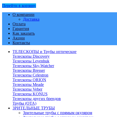
Перейти в корзину
О компании
Доставка
Оплата
Гарантия
Как заказать
Акции
Контакты
ТЕЛЕСКОПЫ и Трубы оптические
Телескопы Discovery
Телескопы Levenhuk
Телескопы Sky-Watcher
Телескопы Bresser
Телескопы Celestron
Телескопы ORION
Телескопы Meade
Телескопы Veber
Телескопы KONUS
Телескопы других брендов
Трубы (ОТА)
ЗРИТЕЛЬНЫЕ ТРУБЫ
Зрительные трубы с прямым окуляром