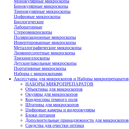
Монокулярные микроскопы
Бинокулярные микроскопы
Тринокулярные микроскопы
Цифровые микроскопы
Биологические
Лабораторные
Стереомикроскопы
Поляризационные микроскопы
Инвертированные микроскопы
Металлографические микроскопы
Люминесцентные микроскопы
Трихинеллоскопы
Детские/школьные микроскопы
Портативные микроскопы
Наборы с микроскопами
Аксессуары для микроскопов и Наборы микропрепаратов
НАБОРЫ МИКРОПРЕПАРАТОВ
Объективы для микроскопов
Окуляры для микроскопов
Конденсоры темного поля
Штативы для микроскопов
Цифровые камеры и видеоокуляры
Блоки питания
Дополнительные принадлежности для микроскопов
Средства для очистки оптики