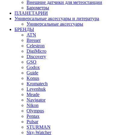
Внешние датчики для метеостанции
Барометры
ПЛАНЕТАРИИ
Универсальные аксессуары и литература
Универсальные аксессуары
БРЕНДЫ
ATN
Bresser
Celestron
DigiMicro
Discovery
GSO
Godox
Guide
Konus
Kromatech
Levenhuk
Meade
Navigator
Nikon
Olympus
Pentax
Pulsar
STURMAN
Sky-Watcher