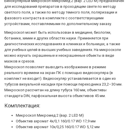
Бинокулярный микроскоп Микромед 2 (вар. 2 LED М) предназначен
для исследований препаратов в проходящем свете по методу
светлого поля, а также по методу темного поля, поляризации и
фазового контраста в комплекте с соответствующими
устройствами, поставляемыми по дополнительному заказу.
Микроскоп может быть использован в медицине, биологии,
ботанике, химии и других областях науки. Применяется при
диагностических исследованиях в клиниках и больницах, а также
для учебных целей в высших учебных заведениях. На микроскопе
можно изучать окрашенные и неокрашенные объекты в виде
мазков и срезов.
Микроскоп позволяет выводить изображение в режиме
реального времени на экран ПК с помощью видеоокуляра (в
комплект не входит). Видеоокуляр устанавливается в один из
тубусов визуальной насадки при помощи переходника 23,2–30 мм.
Микроскоп рассчитан на длину тубуса 160 мм, объективы
стандарта DIN, парфокальная высота объективов 45 мм.
Комплектация:
Микроскоп Микромед 2 (вар. 2 LED М)
Объектив ахромат 4х/0,1 160/0.17 WD 17,9 мм
Объектив ахромат 10х/0,25 160/0.17 WD 5,12 мм