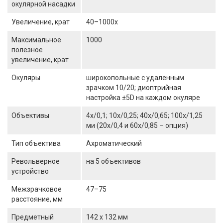
окулярной насадки
Увеличение, крат
40–1000х
Максимальное
1000
полезное
увеличение, крат
Окуляры
широкопольные с удаленным
зрачком 10/20; диоптрийная
настройка ±5D на каждом окуляре
Объективы
4x/0,1; 10x/0,25; 40x/0,65; 100x/1,25
ми (20х/0,4 и 60х/0,85 – опция)
Тип объектива
Ахроматический
Револьверное
на 5 объективов
устройство
Межзрачковое
47–75
расстояние, мм
Предметный
142 x 132 мм