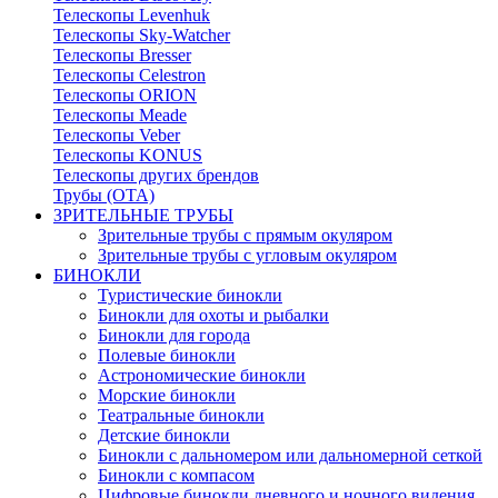
Телескопы Levenhuk
Телескопы Sky-Watcher
Телескопы Bresser
Телескопы Celestron
Телескопы ORION
Телескопы Meade
Телескопы Veber
Телескопы KONUS
Телескопы других брендов
Трубы (ОТА)
ЗРИТЕЛЬНЫЕ ТРУБЫ
Зрительные трубы с прямым окуляром
Зрительные трубы с угловым окуляром
БИНОКЛИ
Туристические бинокли
Бинокли для охоты и рыбалки
Бинокли для города
Полевые бинокли
Астрономические бинокли
Морские бинокли
Театральные бинокли
Детские бинокли
Бинокли с дальномером или дальномерной сеткой
Бинокли с компасом
Цифровые бинокли дневного и ночного видения