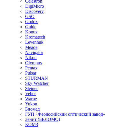
Celestron
DigiMicro
Discovery
GSO
Godox
Guide
Konus
Kromatech
Levenhuk
Meade
Navigator
Nikon
Olympus
Pentax
Pulsar
STURMAN
Sky-Watcher
Steiner
Veber
Warne
Yukon
Биомед
ГУП «Феодосийский оптический завод»
Зенит (БЕЛОМО)
КОМЗ