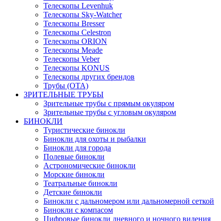
Телескопы Levenhuk
Телескопы Sky-Watcher
Телескопы Bresser
Телескопы Celestron
Телескопы ORION
Телескопы Meade
Телескопы Veber
Телескопы KONUS
Телескопы других брендов
Трубы (ОТА)
ЗРИТЕЛЬНЫЕ ТРУБЫ
Зрительные трубы с прямым окуляром
Зрительные трубы с угловым окуляром
БИНОКЛИ
Туристические бинокли
Бинокли для охоты и рыбалки
Бинокли для города
Полевые бинокли
Астрономические бинокли
Морские бинокли
Театральные бинокли
Детские бинокли
Бинокли с дальномером или дальномерной сеткой
Бинокли с компасом
Цифровые бинокли дневного и ночного видения