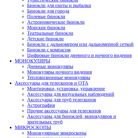
Бинокли для охоты и рыбалки
Бинокли для города
Полевые бинокли
Астрономические бинокли
Морские бинокли
Театральные бинокли
Детские бинокли
Бинокли с дальномером или дальномерной сеткой
Бинокли с компасом
Цифровые бинокли дневного и ночного видения
МОНОКУЛЯРЫ
Дневные монокуляры
Монокуляры ночного видения
Тепловизионные монокуляры
Аксессуары для телескопов и ОТА
Монтировки, установка, управление
Аксессуары для визуальных наблюдений
Аксессуары для труб телескопов
Астрография
Прочие аксессуары для телескопов
Аксессуары для биноклей, монокуляров и
зрительных труб
МИКРОСКОПЫ
Монокулярные микроскопы