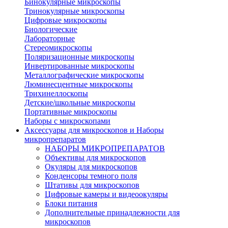
Бинокулярные микроскопы
Тринокулярные микроскопы
Цифровые микроскопы
Биологические
Лабораторные
Стереомикроскопы
Поляризационные микроскопы
Инвертированные микроскопы
Металлографические микроскопы
Люминесцентные микроскопы
Трихинеллоскопы
Детские/школьные микроскопы
Портативные микроскопы
Наборы с микроскопами
Аксессуары для микроскопов и Наборы
микропрепаратов
НАБОРЫ МИКРОПРЕПАРАТОВ
Объективы для микроскопов
Окуляры для микроскопов
Конденсоры темного поля
Штативы для микроскопов
Цифровые камеры и видеоокуляры
Блоки питания
Дополнительные принадлежности для
микроскопов