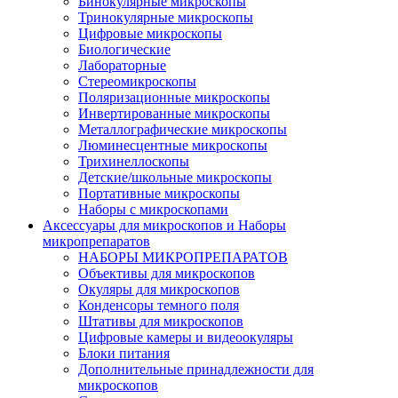
Бинокулярные микроскопы
Тринокулярные микроскопы
Цифровые микроскопы
Биологические
Лабораторные
Стереомикроскопы
Поляризационные микроскопы
Инвертированные микроскопы
Металлографические микроскопы
Люминесцентные микроскопы
Трихинеллоскопы
Детские/школьные микроскопы
Портативные микроскопы
Наборы с микроскопами
Аксессуары для микроскопов и Наборы
микропрепаратов
НАБОРЫ МИКРОПРЕПАРАТОВ
Объективы для микроскопов
Окуляры для микроскопов
Конденсоры темного поля
Штативы для микроскопов
Цифровые камеры и видеоокуляры
Блоки питания
Дополнительные принадлежности для
микроскопов