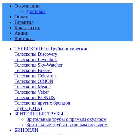
О компании
Доставка
Оплата
Гарантия
Как заказать
Акции
Контакты
ТЕЛЕСКОПЫ и Трубы оптические
Телескопы Discovery
Телескопы Levenhuk
Телескопы Sky-Watcher
Телескопы Bresser
Телескопы Celestron
Телескопы ORION
Телескопы Meade
Телескопы Veber
Телескопы KONUS
Телескопы других брендов
Трубы (ОТА)
ЗРИТЕЛЬНЫЕ ТРУБЫ
Зрительные трубы с прямым окуляром
Зрительные трубы с угловым окуляром
БИНОКЛИ