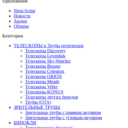
Приложения
Shop-Script
Новости
Акции
Обзоры
Категории
ТЕЛЕСКОПЫ и Трубы оптические
Телескопы Discovery
Телескопы Levenhuk
Телескопы Sky-Watcher
Телескопы Bresser
Телескопы Celestron
Телескопы ORION
Телескопы Meade
Телескопы Veber
Телескопы KONUS
Телескопы других брендов
Трубы (ОТА)
ЗРИТЕЛЬНЫЕ ТРУБЫ
Зрительные трубы с прямым окуляром
Зрительные трубы с угловым окуляром
БИНОКЛИ
Туристические бинокли