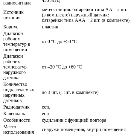
433 МГц
радиосигнала
метеостанция: батарейки типа АА – 2 шт.
Источник
(в комплекте) наружный датчик:
питания
батарейки типа ААА – 2 шт. (в комплекте)
Корпус
пластик
Диапазон
рабочих
от 0 °C до +50 °C
температур в
помещении
Диапазон
рабочих
температур
от –20 °C до +60 °C
наружного
датчика
Количество
подключаемых
до 3 шт. (1 шт. в комплекте)
наружных
датчиков
Радиодатчик
есть
Календарь
есть
Особенности
будильник с функцией повтора
Место
снаружи помещения, внутри помещения
использования