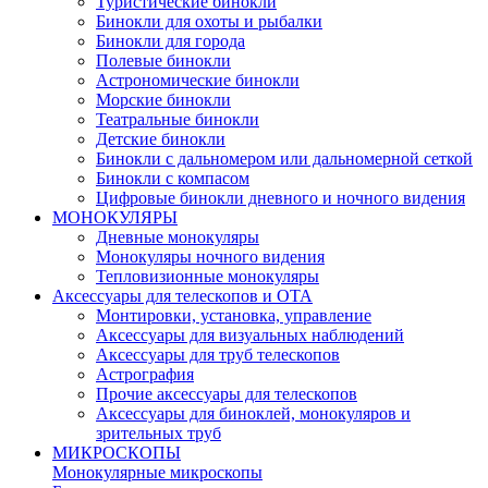
Туристические бинокли
Бинокли для охоты и рыбалки
Бинокли для города
Полевые бинокли
Астрономические бинокли
Морские бинокли
Театральные бинокли
Детские бинокли
Бинокли с дальномером или дальномерной сеткой
Бинокли с компасом
Цифровые бинокли дневного и ночного видения
МОНОКУЛЯРЫ
Дневные монокуляры
Монокуляры ночного видения
Тепловизионные монокуляры
Аксессуары для телескопов и ОТА
Монтировки, установка, управление
Аксессуары для визуальных наблюдений
Аксессуары для труб телескопов
Астрография
Прочие аксессуары для телескопов
Аксессуары для биноклей, монокуляров и
зрительных труб
МИКРОСКОПЫ
Монокулярные микроскопы