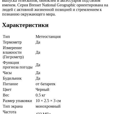
выпуска телескопов, биноклей и аксессуаров под своим
именем. Серия Bresser National Geographic ориентирована на
людей с активной жизненной позицией и стремлением к
познанию окружающего мира.
Характеристики
Тип
Метеостанция
Термометр
Да
Измерение
влажности
Да
(Гигрометр)
Функция
Да
прогноза погоды
Часы
Да
Будильник
Да
Питание
от батареек
Цвет
Черный
Вес
0.5 кг
Размер упаковки
10 × 2.5 × 3 см
Тип экрана
монохромный
Частота