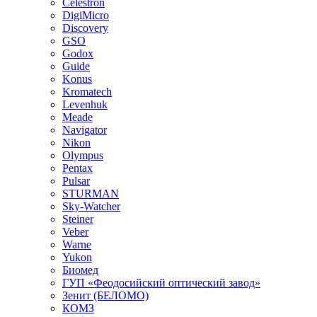
Celestron
DigiMicro
Discovery
GSO
Godox
Guide
Konus
Kromatech
Levenhuk
Meade
Navigator
Nikon
Olympus
Pentax
Pulsar
STURMAN
Sky-Watcher
Steiner
Veber
Warne
Yukon
Биомед
ГУП «Феодосийский оптический завод»
Зенит (БЕЛОМО)
КОМЗ