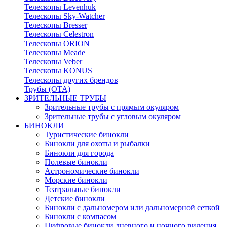
Телескопы Levenhuk
Телескопы Sky-Watcher
Телескопы Bresser
Телескопы Celestron
Телескопы ORION
Телескопы Meade
Телескопы Veber
Телескопы KONUS
Телескопы других брендов
Трубы (ОТА)
ЗРИТЕЛЬНЫЕ ТРУБЫ
Зрительные трубы с прямым окуляром
Зрительные трубы с угловым окуляром
БИНОКЛИ
Туристические бинокли
Бинокли для охоты и рыбалки
Бинокли для города
Полевые бинокли
Астрономические бинокли
Морские бинокли
Театральные бинокли
Детские бинокли
Бинокли с дальномером или дальномерной сеткой
Бинокли с компасом
Цифровые бинокли дневного и ночного видения