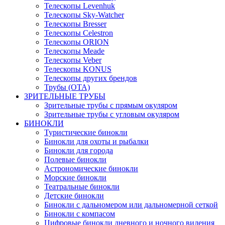
Телескопы Levenhuk
Телескопы Sky-Watcher
Телескопы Bresser
Телескопы Celestron
Телескопы ORION
Телескопы Meade
Телескопы Veber
Телескопы KONUS
Телескопы других брендов
Трубы (ОТА)
ЗРИТЕЛЬНЫЕ ТРУБЫ
Зрительные трубы с прямым окуляром
Зрительные трубы с угловым окуляром
БИНОКЛИ
Туристические бинокли
Бинокли для охоты и рыбалки
Бинокли для города
Полевые бинокли
Астрономические бинокли
Морские бинокли
Театральные бинокли
Детские бинокли
Бинокли с дальномером или дальномерной сеткой
Бинокли с компасом
Цифровые бинокли дневного и ночного видения