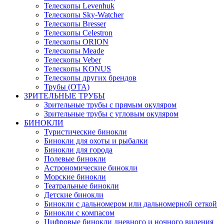
Телескопы Levenhuk
Телескопы Sky-Watcher
Телескопы Bresser
Телескопы Celestron
Телескопы ORION
Телескопы Meade
Телескопы Veber
Телескопы KONUS
Телескопы других брендов
Трубы (ОТА)
ЗРИТЕЛЬНЫЕ ТРУБЫ
Зрительные трубы с прямым окуляром
Зрительные трубы с угловым окуляром
БИНОКЛИ
Туристические бинокли
Бинокли для охоты и рыбалки
Бинокли для города
Полевые бинокли
Астрономические бинокли
Морские бинокли
Театральные бинокли
Детские бинокли
Бинокли с дальномером или дальномерной сеткой
Бинокли с компасом
Цифровые бинокли дневного и ночного видения