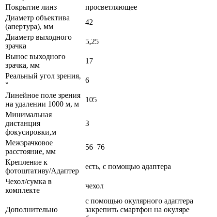
Покрытие линз
просветляющее
Диаметр объектива
42
(апертура), мм
Диаметр выходного
5,25
зрачка
Вынос выходного
17
зрачка, мм
Реальный угол зрения,
6
°
Линейное поле зрения
105
на удалении 1000 м, м
Минимальная
дистанция
3
фокусировки,м
Межзрачковое
56–76
расстояние, мм
Крепление к
есть, с помощью адаптера
фотоштативу/Адаптер
Чехол/сумка в
чехол
комплекте
с помощью окулярного адаптера
Дополнительно
закрепить смартфон на окуляре