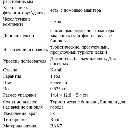
расстояние, мм
Крепление к
есть, с помощью адаптера
фотоштативу/Адаптер
Чехол/сумка в
чехол
комплекте
с помощью окулярного адаптера
Дополнительно
закрепить смартфон на окуляре
бинокля
туристические, прогулочный,
Назначение-исправить
прогулочный/туристический
Для детей, Для начинающих, Для
Уровень пользователя
опытных
Страна
Китай
Гарантия
1 год
Цвет
Зеленый
Вес
0.525 кг
Размер упаковки
14.4 × 12.8 × 5.4 см
Функциональное
Туристические бинокли, Бинокли для
назначение бинокля
города
Увеличение, крат
8х
Тип призмы
Roof
Материал оптики
ВАК7