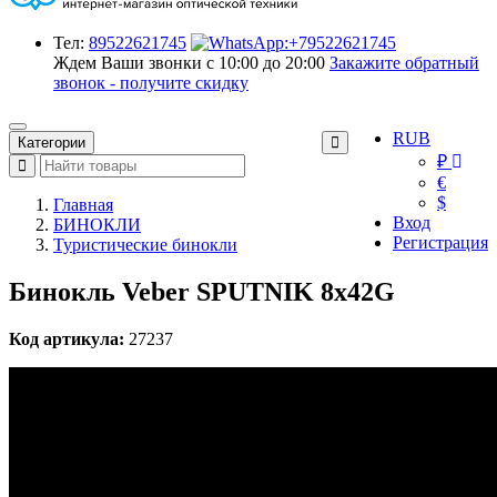
Тел:
89522621745
Ждем Ваши звонки с 10:00 до 20:00
Закажите обратный
звонок - получите скидку
RUB
Категории
₽
€
$
Главная
Вход
БИНОКЛИ
Регистрация
Туристические бинокли
Бинокль Veber SPUTNIK 8х42G
Код артикула:
27237