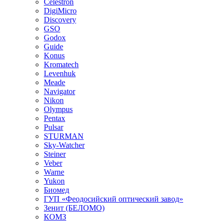
Celestron
DigiMicro
Discovery
GSO
Godox
Guide
Konus
Kromatech
Levenhuk
Meade
Navigator
Nikon
Olympus
Pentax
Pulsar
STURMAN
Sky-Watcher
Steiner
Veber
Warne
Yukon
Биомед
ГУП «Феодосийский оптический завод»
Зенит (БЕЛОМО)
КОМЗ