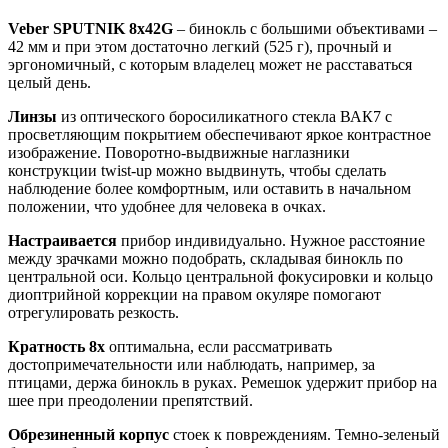
Veber SPUTNIK 8х42G
– бинокль с большими объективами –
42 мм и при этом достаточно легкий (525 г), прочный и
эргономичный, с которым владелец может не расставаться
целый день.
Линзы
из оптического боросиликатного стекла ВАК7 с
просветляющим покрытием обеспечивают яркое контрастное
изображение. Поворотно-выдвижные наглазники
конструкции twist-up можно выдвинуть, чтобы сделать
наблюдение более комфортным, или оставить в начальном
положении, что удобнее для человека в очках.
Настраивается
прибор индивидуально. Нужное расстояние
между зрачками можно подобрать, складывая бинокль по
центральной оси. Кольцо центральной фокусировки и кольцо
диоптрийной коррекции на правом окуляре помогают
отрегулировать резкость.
Кратность
8х
оптимальна, если рассматривать
достопримечательности или наблюдать, например, за
птицами, держа бинокль в руках. Ремешок удержит прибор на
шее при преодолении препятствий.
Обрезиненный корпус
стоек к повреждениям. Темно-зеленый