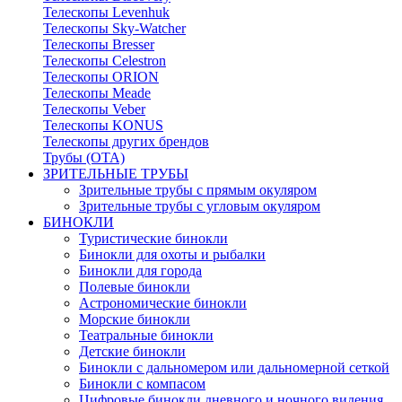
Телескопы Levenhuk
Телескопы Sky-Watcher
Телескопы Bresser
Телескопы Celestron
Телескопы ORION
Телескопы Meade
Телескопы Veber
Телескопы KONUS
Телескопы других брендов
Трубы (ОТА)
ЗРИТЕЛЬНЫЕ ТРУБЫ
Зрительные трубы с прямым окуляром
Зрительные трубы с угловым окуляром
БИНОКЛИ
Туристические бинокли
Бинокли для охоты и рыбалки
Бинокли для города
Полевые бинокли
Астрономические бинокли
Морские бинокли
Театральные бинокли
Детские бинокли
Бинокли с дальномером или дальномерной сеткой
Бинокли с компасом
Цифровые бинокли дневного и ночного видения