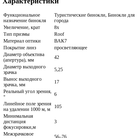
Характеристики
Функциональное
Туристические бинокли, Бинокли для
назначение бинокля
города
Увеличение, крат
8х
Тип призмы
Roof
Материал оптики
ВАК7
Покрытие линз
просветляющее
Диаметр объектива
42
(апертура), мм
Диаметр выходного
5,25
зрачка
Вынос выходного
17
зрачка, мм
Реальный угол зрения,
6
°
Линейное поле зрения
105
на удалении 1000 м, м
Минимальная
дистанция
3
фокусировки,м
Межзрачковое
56–76