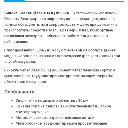
Бинокль Veber Classic БПЦ 8*30 VR
– классический «полевой»
бинокль. Благодаря его широкому полю зрения, цель легко не
только обнаружить, но и сопровождать — даже при движении в
транспортном средстве. Малые размеры и вес, комфортные
наглазники окуляров — облегчают работу при длительных
наблюдениях.
Благодаря небольшому выносу объективов от корпуса данная
модель хорошо защищена от повреждений (разъюстировки) при
случайных ударах.
Бинокль Veber Classic БПЦ 8x30 имеет металлический корпус и
многослойное, трудноистираемое просветляющее покрытие
объективов и окуляров.
Особенности
Увеличение 8х, диаметр объектива 30 мм
Призмы Porro из стекла Bak-4 обеспечивают высокое
светопропускание
Металлические корпус и подвижные детали
Многослойное, трудноистираемое просветляющее