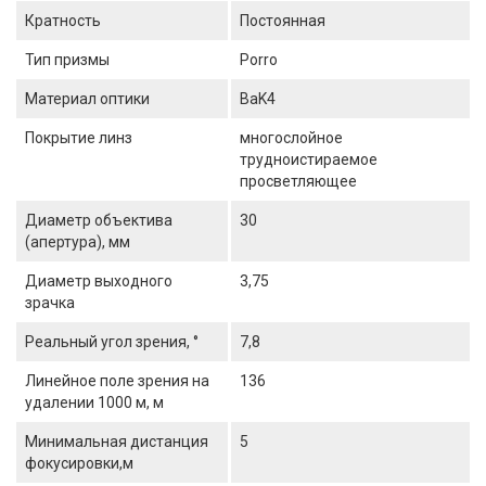
Кратность
Постоянная
Тип призмы
Porro
Материал оптики
BaK4
Покрытие линз
многослойное
трудноистираемое
просветляющее
Диаметр объектива
30
(апертура), мм
Диаметр выходного
3,75
зрачка
Реальный угол зрения, °
7,8
Линейное поле зрения на
136
удалении 1000 м, м
Минимальная дистанция
5
фокусировки,м