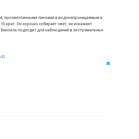
ой, просветленными линзами и водонепроницаемым и
10 крат. Он хорошо собирает свет, не искажает
х. Бинокль подходит для наблюдений в экстремальных
x42