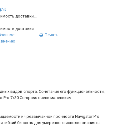
ДЭК
имость доставки...
имость доставки...
бранное
Печать
авнению
дных видов спорта. Сочетание его функциональности,
r Pro 7x30 Compass очень маленьким.
цаемости и чрезвычайной прочности Navigator Pro
 и гибкий бинокль для умеренного использования на