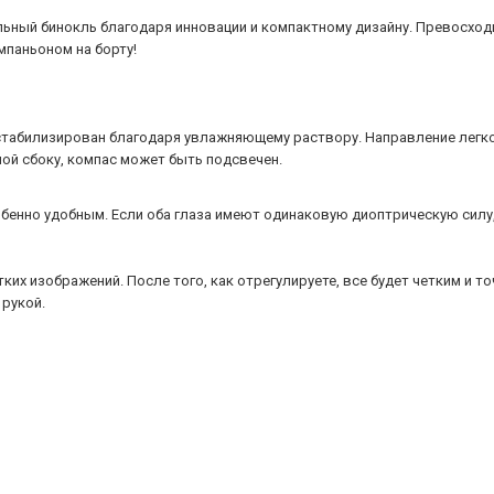
альный бинокль благодаря инновации и компактному дизайну. Превосхо
паньоном на борту!
табилизирован благодаря увлажняющему раствору. Направление легко
ой сбоку, компас может быть подсвечен.
бенно удобным. Если оба глаза имеют одинаковую диоптрическую силу, 
тких изображений. После того, как отрегулируете, все будет четким и т
рукой.