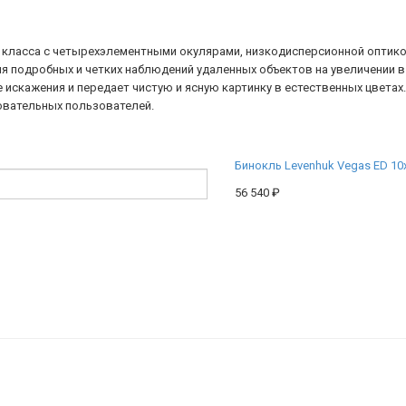
о класса с четырехэлементными окулярами, низкодисперсионной оптик
 подробных и четких наблюдений удаленных объектов на увеличении в 
искажения и передает чистую и ясную картинку в естественных цвета
овательных пользователей.
Бинокль Levenhuk Vegas ED 10
56 540
₽