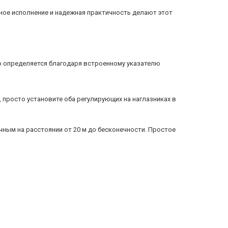
дное исполнение и надежная практичность делают этот
 определяется благодаря встроенному указателю
просто установите оба регулирующих на наглазниках в
очным на расстоянии от 20 м до бесконечности. Простое