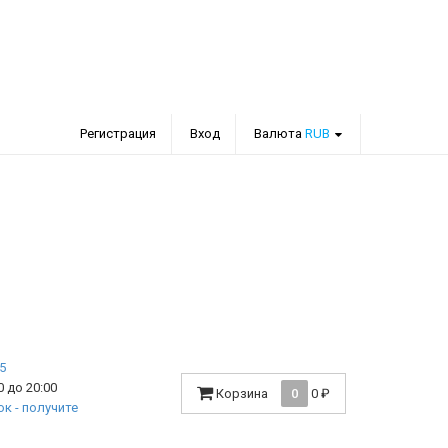
Регистрация
Вход
Валюта
RUB
 до 20:00
Корзина
0
0
₽
к - получите