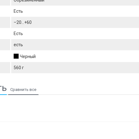
Обрезиненный
Есть
–20...+60
Есть
есть
Черный
560 г
ть