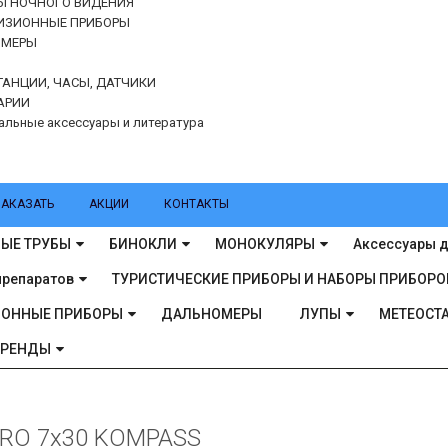
Ы НОЧНОГО ВИДЕНИЯ
ИЗИОННЫЕ ПРИБОРЫ
ОМЕРЫ
ТАНЦИИ, ЧАСЫ, ДАТЧИКИ
АРИИ
альные аксессуары и литература
ЗАКАЗАТЬ
АКЦИИ
КОНТАКТЫ
ЫЕ ТРУБЫ
БИНОКЛИ
МОНОКУЛЯРЫ
Аксессуары д
препаратов
ТУРИСТИЧЕСКИЕ ПРИБОРЫ И НАБОРЫ ПРИБОРО
ИОННЫЕ ПРИБОРЫ
ДАЛЬНОМЕРЫ
ЛУПЫ
МЕТЕОСТА
БРЕНДЫ
PRO 7x30 KOMPASS