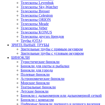
Телескопы Levenhuk
Телескопы Sky-Watcher
Телескопы Bresser
Телескопы Celestron
Телескопы ORION
Телескопы Meade
Телескопы Veber
Телескопы KONUS
Телескопы других брендов
Трубы (ОТА)
ЗРИТЕЛЬНЫЕ ТРУБЫ
Зрительные трубы с прямым окуляром
Зрительные трубы с угловым окуляром
БИНОКЛИ
Туристические бинокли
Бинокли для охоты и рыбалки
Бинокли для города
Полевые бинокли
Астрономические бинокли
Морские бинокли
Театральные бинокли
Детские бинокли
Бинокли с дальномером или дальномерной сеткой
Бинокли с компасом
Цифровые бинокли дневного и ночного видения