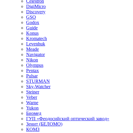
Celestron
DigiMicro
Discovery
GSO
Godox
Guide
Konus
Kromatech
Levenhuk
Meade
Navigator
Nikon
Olympus
Pentax
Pulsar
STURMAN
Sky-Watcher
Steiner
Veber
Warne
Yukon
Биомед
ГУП «Феодосийский оптический завод»
Зенит (БЕЛОМО)
КОМЗ