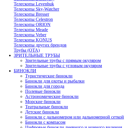
Телескопы Levenhuk
Телескопы Sky-Watcher
Телескопы Bresser
Телескопы Celestron
Телескопы ORION
Телескопы Meade
Телескопы Veber
Телескопы KONUS
Телескопы других брендов
Трубы (ОТА)
ЗРИТЕЛЬНЫЕ ТРУБЫ
Зрительные трубы с прямым окуляром
Зрительные трубы с угловым окуляром
БИНОКЛИ
Туристические бинокли
Бинокли для охоты и рыбалки
Бинокли для города
Полевые бинокли
Астрономические бинокли
Морские бинокли
Театральные бинокли
Детские бинокли
Бинокли с дальномером или дальномерной сеткой
Бинокли с компасом
Цифровые бинокли дневного и ночного видения