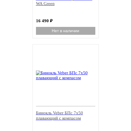
WA Green
16 490
₽
Нет в наличии
Бинокль Veber БПс 7х50
плавающий с компасом