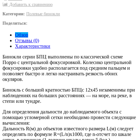
Добавить к сравнению
Категории:
Полевые бинокли
Поделиться:
Обзор
Отзывы (0)
Характеристики
Бинокли серии БПЦ выполнены по классической схеме
Порро с центральной фокусировкой. Колесико центральной
фокусировки удобно располагается под средним пальцем и
позволяет быстро и легко настраивать резкость обоих
окуляров.
Бинокль с большой кратностью БПЦс 12x45 незаменимы при
наблюдениях на больших расстояниях — на море, на реке, в
степи или тундре.
Для определения дальности до наблюдаемого объекта с
помощью угломерной сетки необходимо провести следующие
вычисления:
Дальность R(м) до объектов известного размера L(м) следует
определять по формуле R=(L/n)x1000, где n-отсчет по шкале
сетки, в единицах (1 деление шкалы равно 5 йод.).