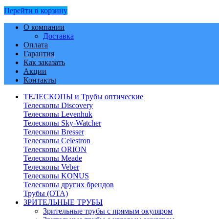
Перейти в корзину
О компании
Доставка
Оплата
Гарантия
Как заказать
Акции
Контакты
ТЕЛЕСКОПЫ и Трубы оптические
Телескопы Discovery
Телескопы Levenhuk
Телескопы Sky-Watcher
Телескопы Bresser
Телескопы Celestron
Телескопы ORION
Телескопы Meade
Телескопы Veber
Телескопы KONUS
Телескопы других брендов
Трубы (ОТА)
ЗРИТЕЛЬНЫЕ ТРУБЫ
Зрительные трубы с прямым окуляром