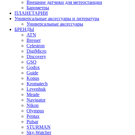
Внешние датчики для метеостанции
Барометры
ПЛАНЕТАРИИ
Универсальные аксессуары и литература
Универсальные аксессуары
БРЕНДЫ
ATN
Bresser
Celestron
DigiMicro
Discovery
GSO
Godox
Guide
Konus
Kromatech
Levenhuk
Meade
Navigator
Nikon
Olympus
Pentax
Pulsar
STURMAN
Sky-Watcher