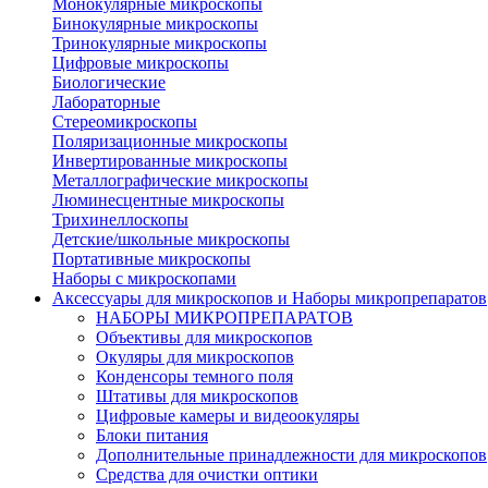
Монокулярные микроскопы
Бинокулярные микроскопы
Тринокулярные микроскопы
Цифровые микроскопы
Биологические
Лабораторные
Стереомикроскопы
Поляризационные микроскопы
Инвертированные микроскопы
Металлографические микроскопы
Люминесцентные микроскопы
Трихинеллоскопы
Детские/школьные микроскопы
Портативные микроскопы
Наборы с микроскопами
Аксессуары для микроскопов и Наборы микропрепаратов
НАБОРЫ МИКРОПРЕПАРАТОВ
Объективы для микроскопов
Окуляры для микроскопов
Конденсоры темного поля
Штативы для микроскопов
Цифровые камеры и видеоокуляры
Блоки питания
Дополнительные принадлежности для микроскопов
Средства для очистки оптики