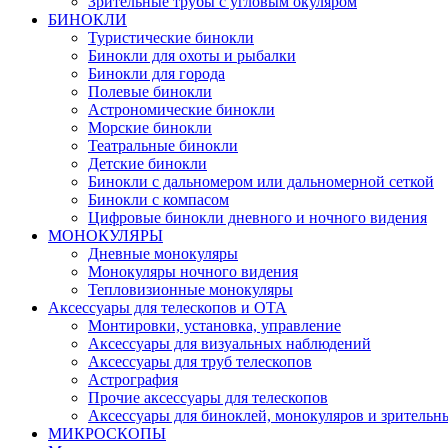
Зрительные трубы с угловым окуляром
БИНОКЛИ
Туристические бинокли
Бинокли для охоты и рыбалки
Бинокли для города
Полевые бинокли
Астрономические бинокли
Морские бинокли
Театральные бинокли
Детские бинокли
Бинокли с дальномером или дальномерной сеткой
Бинокли с компасом
Цифровые бинокли дневного и ночного видения
МОНОКУЛЯРЫ
Дневные монокуляры
Монокуляры ночного видения
Тепловизионные монокуляры
Аксессуары для телескопов и ОТА
Монтировки, установка, управление
Аксессуары для визуальных наблюдений
Аксессуары для труб телескопов
Астрография
Прочие аксессуары для телескопов
Аксессуары для биноклей, монокуляров и зрительн
МИКРОСКОПЫ