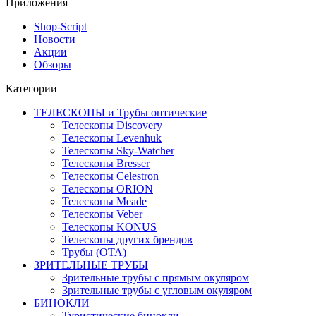
Приложения
Shop-Script
Новости
Акции
Обзоры
Категории
ТЕЛЕСКОПЫ и Трубы оптические
Телескопы Discovery
Телескопы Levenhuk
Телескопы Sky-Watcher
Телескопы Bresser
Телескопы Celestron
Телескопы ORION
Телескопы Meade
Телескопы Veber
Телескопы KONUS
Телескопы других брендов
Трубы (ОТА)
ЗРИТЕЛЬНЫЕ ТРУБЫ
Зрительные трубы с прямым окуляром
Зрительные трубы с угловым окуляром
БИНОКЛИ
Туристические бинокли