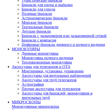
Туристические бинокли
Бинокли для охоты и рыбалки
Бинокли для города
Полевые бинокли
Астрономические бинокли
Морские бинокли
Театральные бинокли
Детские бинокли
Бинокли с дальномером или дальномерной сеткой
Бинокли с компасом
Цифровые бинокли дневного и ночного видения
МОНОКУЛЯРЫ
Дневные монокуляры
Монокуляры ночного видения
Тепловизионные монокуляры
Аксессуары для телескопов и ОТА
Монтировки, установка, управление
Аксессуары для визуальных наблюдений
Аксессуары для труб телескопов
Астрография
Прочие аксессуары для телескопов
Аксессуары для биноклей, монокуляров и
зрительных труб
МИКРОСКОПЫ
Монокулярные микроскопы