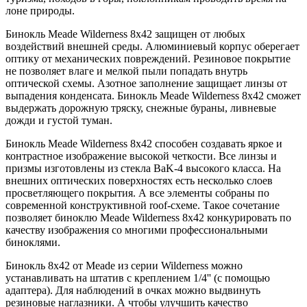
лоне природы.
Бинокль Meade Wilderness 8x42 защищен от любых
воздействий внешней среды. Алюминиевый корпус оберегает
оптику от механических повреждений. Резиновое покрытие
не позволяет влаге и мелкой пыли попадать внутрь
оптической схемы. Азотное заполнение защищает линзы от
выпадения конденсата. Бинокль Meade Wilderness 8x42 сможет
выдержать дорожную тряску, снежные бураны, ливневые
дожди и густой туман.
Бинокль Meade Wilderness 8x42 способен создавать яркое и
контрастное изображение высокой четкости. Все линзы и
призмы изготовлены из стекла BaK-4 высокого класса. На
внешних оптических поверхностях есть несколько слоев
просветляющего покрытия. А все элементы собраны по
современной конструктивной roof-схеме. Такое сочетание
позволяет биноклю Meade Wilderness 8x42 конкурировать по
качеству изображения со многими профессиональными
биноклями.
Бинокль 8x42 от Meade из серии Wilderness можно
устанавливать на штатив с креплением 1/4'' (с помощью
адаптера). Для наблюдений в очках можно выдвинуть
резиновые наглазники. А чтобы улучшить качество