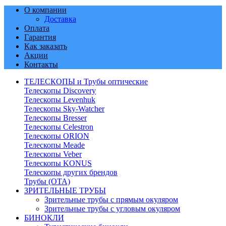
О компании
Доставка
Оплата
Гарантия
Как заказать
Акции
Контакты
ТЕЛЕСКОПЫ и Трубы оптические
Телескопы Discovery
Телескопы Levenhuk
Телескопы Sky-Watcher
Телескопы Bresser
Телескопы Celestron
Телескопы ORION
Телескопы Meade
Телескопы Veber
Телескопы KONUS
Телескопы других брендов
Трубы (ОТА)
ЗРИТЕЛЬНЫЕ ТРУБЫ
Зрительные трубы с прямым окуляром
Зрительные трубы с угловым окуляром
БИНОКЛИ