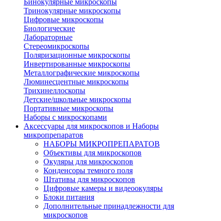
Бинокулярные микроскопы
Тринокулярные микроскопы
Цифровые микроскопы
Биологические
Лабораторные
Стереомикроскопы
Поляризационные микроскопы
Инвертированные микроскопы
Металлографические микроскопы
Люминесцентные микроскопы
Трихинеллоскопы
Детские/школьные микроскопы
Портативные микроскопы
Наборы с микроскопами
Аксессуары для микроскопов и Наборы
микропрепаратов
НАБОРЫ МИКРОПРЕПАРАТОВ
Объективы для микроскопов
Окуляры для микроскопов
Конденсоры темного поля
Штативы для микроскопов
Цифровые камеры и видеоокуляры
Блоки питания
Дополнительные принадлежности для
микроскопов