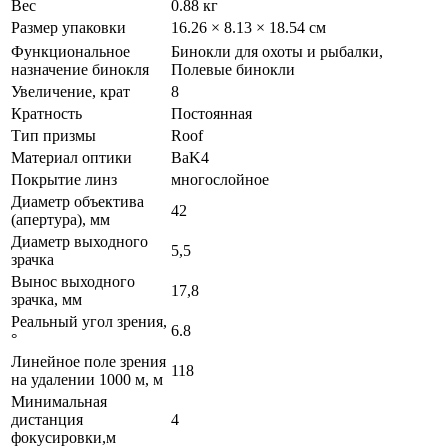
Вес
0.88 кг
Размер упаковки
16.26 × 8.13 × 18.54 см
Функциональное
Бинокли для охоты и рыбалки,
назначение бинокля
Полевые бинокли
Увеличение, крат
8
Кратность
Постоянная
Тип призмы
Roof
Материал оптики
BaK4
Покрытие линз
многослойное
Диаметр объектива
42
(апертура), мм
Диаметр выходного
5,5
зрачка
Вынос выходного
17,8
зрачка, мм
Реальный угол зрения,
6.8
°
Линейное поле зрения
118
на удалении 1000 м, м
Минимальная
дистанция
4
фокусировки,м