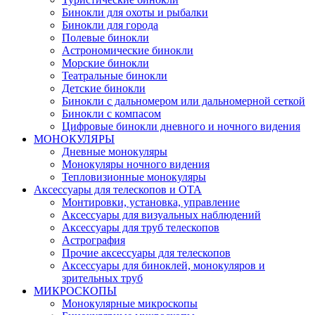
Бинокли для охоты и рыбалки
Бинокли для города
Полевые бинокли
Астрономические бинокли
Морские бинокли
Театральные бинокли
Детские бинокли
Бинокли с дальномером или дальномерной сеткой
Бинокли с компасом
Цифровые бинокли дневного и ночного видения
МОНОКУЛЯРЫ
Дневные монокуляры
Монокуляры ночного видения
Тепловизионные монокуляры
Аксессуары для телескопов и ОТА
Монтировки, установка, управление
Аксессуары для визуальных наблюдений
Аксессуары для труб телескопов
Астрография
Прочие аксессуары для телескопов
Аксессуары для биноклей, монокуляров и
зрительных труб
МИКРОСКОПЫ
Монокулярные микроскопы