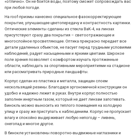
«отлично». Он не боится воды, поэтому сможет сопровождать вас
при любой погоде.
На roof-призмы нанесено специальное фазокорректирующее
покрытие, улучшающее цветопередачу и контрастность картинки.
Оптические элементы сделаны из стекла BaK-4, на линзах
присутствуют сразу два покрытия – светоотражающее и
многослойное просветляющее. Оптика прекрасно передает все
детали удаленных объектов, не пасует перед трудными условиями
наблюдений, радует насыщенными и яркими цветами. Широкое
поле зрения позволяет с комфортом изучать протяженные
области, наблюдать за спортивными мероприятиями на стадионе
или рассматривать природные ландшафты.
Корпус сделан из пластика и металла, защищен слоем
нескользящей резины. Благодаря эргономичной конструкции он
удобно и надежно лежит в руках. Внутри корпус полностью
заполнен инертным газом, который не дает линзам запотевать.
Бинокль можно выносить из теплого помещения на холодную
улицу и сразу же приступать к наблюдениям. Корпус не пропускает
влагу и спокойно выдерживает любую непогоду – ливень,
снегопад и многое другое.
В бинокле установлены поворотно-выдвижные наглазники и