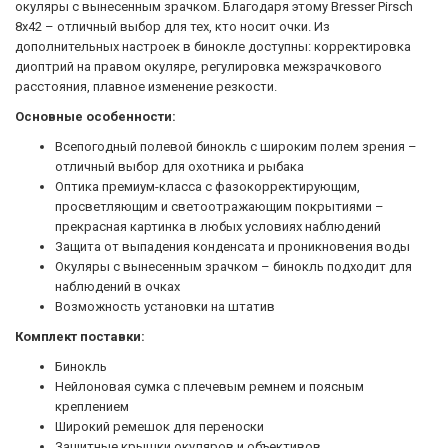
окуляры с вынесенным зрачком. Благодаря этому Bresser Pirsch
8x42 – отличный выбор для тех, кто носит очки. Из
дополнительных настроек в бинокле доступны: корректировка
диоптрий на правом окуляре, регулировка межзрачкового
расстояния, плавное изменение резкости.
Основные особенности:
Всепогодный полевой бинокль с широким полем зрения –
отличный выбор для охотника и рыбака
Оптика премиум-класса с фазокорректирующим,
просветляющим и светоотражающим покрытиями –
прекрасная картинка в любых условиях наблюдений
Защита от выпадения конденсата и проникновения воды
Окуляры с вынесенным зрачком – бинокль подходит для
наблюдений в очках
Возможность установки на штатив
Комплект поставки:
Бинокль
Нейлоновая сумка с плечевым ремнем и поясным
креплением
Широкий ремешок для переноски
Защитные крышки окуляров и объективов