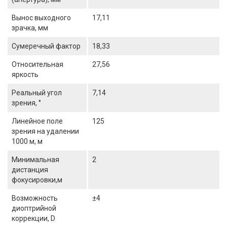
Вынос выходного
17,11
зрачка, мм
Сумеречный фактор
18,33
Относительная
27,56
яркость
Реальный угол
7,14
зрения, °
Линейное поле
125
зрения на удалении
1000 м, м
Минимальная
2
дистанция
фокусировки,м
Возможность
±4
диоптрийной
коррекции, D