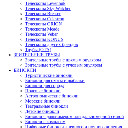
Телескопы Levenhuk
Телескопы Sky-Watcher
Телескопы Bresser
Телескопы Celestron
Телескопы ORION
Телескопы Meade
Телескопы Veber
Телескопы KONUS
Телескопы других брендов
Трубы (ОТА)
ЗРИТЕЛЬНЫЕ ТРУБЫ
Зрительные трубы с прямым окуляром
Зрительные трубы с угловым окуляром
БИНОКЛИ
Туристические бинокли
Бинокли для охоты и рыбалки
Бинокли для города
Полевые бинокли
Астрономические бинокли
Морские бинокли
Театральные бинокли
Детские бинокли
Бинокли с дальномером или дальномерной сеткой
Бинокли с компасом
Цифровые бинокли дневного и ночного видения