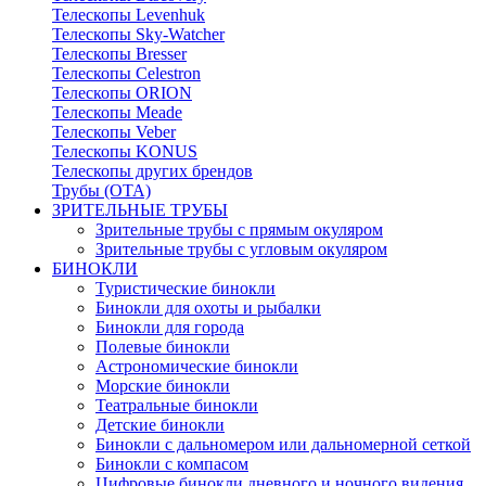
Телескопы Levenhuk
Телескопы Sky-Watcher
Телескопы Bresser
Телескопы Celestron
Телескопы ORION
Телескопы Meade
Телескопы Veber
Телескопы KONUS
Телескопы других брендов
Трубы (ОТА)
ЗРИТЕЛЬНЫЕ ТРУБЫ
Зрительные трубы с прямым окуляром
Зрительные трубы с угловым окуляром
БИНОКЛИ
Туристические бинокли
Бинокли для охоты и рыбалки
Бинокли для города
Полевые бинокли
Астрономические бинокли
Морские бинокли
Театральные бинокли
Детские бинокли
Бинокли с дальномером или дальномерной сеткой
Бинокли с компасом
Цифровые бинокли дневного и ночного видения