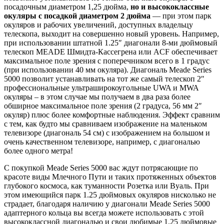
посадочным диаметром 1,25 дюйма,
но и высококлассные
окуляры с посадкой диаметром 2 дюйма
— при этом парк
окуляров и рабочих увеличений, доступных владельцу
телескопа, выходит на совершенно новый уровень. Например,
при использовании штатной 1.25″ диагонали 8-ми дюймовый
телескоп MEADE Шмидта-Кассегрена или ACF обеспечивает
максимальное поле зрения с поперечником всего в 1 градус
(при использовании 40 мм окуляра). Диагональ Meade Series
5000 позволит устанавливать на тот же самый телескоп 2″
профессиональные ультраширокоугольные UWA и MWA
окуляры – в этом случае мы получаем в два раза более
обширное максимальное поле зрения (2 градуса, 56 мм 2″
окуляр) плюс более комфортные наблюдения. Эффект сравним
с тем, как будто мы сравниваем изображение на маленьком
телевизоре (диагональ 54 см) с изображением на большом и
очень качественном телевизоре, например, с диагональю
более одного метра!
С покупкой Meade Series 5000 вас ждут потрясающие по
красоте виды Млечного Пути и таких протяженных объектов
глубокого космоса, как туманности Розетка или Вуаль. При
этом имеющийся парк 1.25 дюймовых окуляров нисколько не
страдает, благодаря наличию у диагонали Meade Series 5000
адаптерного кольца вы всегда можете использовать с этой
высококлассной диагональю и свои любимые 1.25 дюймовые