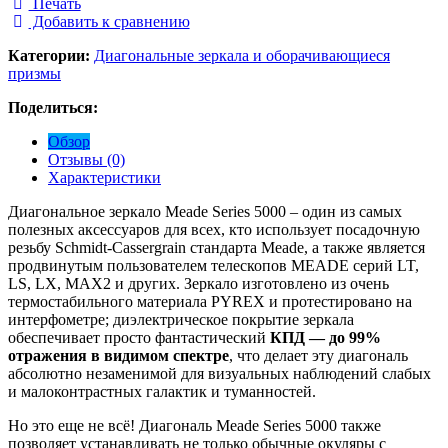
Печать
Добавить к сравнению
Категории:
Диагональные зеркала и оборачивающиеся
призмы
Поделиться:
Обзор
Отзывы (0)
Характеристики
Диагональное зеркало Meade Series 5000 – один из самых
полезных аксессуаров для всех, кто использует посадочную
резьбу Schmidt-Cassergrain стандарта Meade, а также является
продвинутым пользователем телескопов MEADE серий LT,
LS, LX, MAX2 и других. Зеркало изготовлено из очень
термостабильного материала PYREX и протестировано на
интерфометре; диэлектрическое покрытие зеркала
обеспечивает просто фантастический
КПД — до 99%
отражения в видимом спектре
, что делает эту диагональ
абсолютно незаменимой для визуальных наблюдений слабых
и малоконтрастных галактик и туманностей.
Но это еще не всё! Диагональ Meade Series 5000 также
позволяет устанавливать не только обычные окуляры с