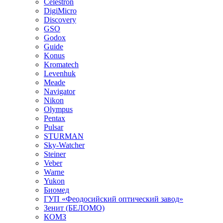
Celestron
DigiMicro
Discovery
GSO
Godox
Guide
Konus
Kromatech
Levenhuk
Meade
Navigator
Nikon
Olympus
Pentax
Pulsar
STURMAN
Sky-Watcher
Steiner
Veber
Warne
Yukon
Биомед
ГУП «Феодосийский оптический завод»
Зенит (БЕЛОМО)
КОМЗ