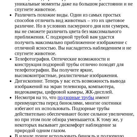
уникальные моменты даже на большом расстоянии и не
спугнете животное.
Различить похожие виды. Один из самых простых
способов отличить вид животных – это их цветовое
различие. Но в условиях пасмурного дня или сумерек,
вы не сможете различить цвета без максимального
приближения. С подзорной трубой вам удастся
получить максимально приближенное изображение с
отличной ясностью. Вы насладитесь наблюдением и не
спугнете животное.
Телефотография. Оптические возможности и
конструкция подзорной трубы отлично походят для
телефотографии. Вы получите яркие,
высококонтрастные, реалистичные изображения.
Дигископинг. Теперь у вас есть возможность вывода
изображений на экран телевизора, компьютера,
видеокамеры, цифровой камеры, ЖК-дисплей.
Несмотря на то, что
подзорные трубы
имеют
преимущества перед биноклями, многие охотники
избегают их использовать. Подзорные трубы
действительно обеспечивают более сильное увеличение,
но при этом поле обзора уменьшается. К тому же, у
некоторых вызывает дискомфорт наблюдение за
природой одним глазом.
В идеале лучше использовать бинокль и подзорную