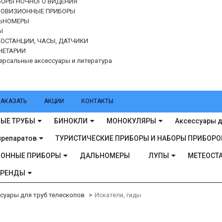
БОРЫ НОЧНОГО ВИДЕНИЯ
ЛОВИЗИОННЫЕ ПРИБОРЫ
ЬНОМЕРЫ
Ы
ОСТАНЦИИ, ЧАСЫ, ДАТЧИКИ
НЕТАРИИ
ерсальные аксессуары и литература
ЗАКАЗАТЬ
АКЦИИ
КОНТАКТЫ
ЫЕ ТРУБЫ
БИНОКЛИ
МОНОКУЛЯРЫ
Аксессуары д
препаратов
ТУРИСТИЧЕСКИЕ ПРИБОРЫ И НАБОРЫ ПРИБОРО
ИОННЫЕ ПРИБОРЫ
ДАЛЬНОМЕРЫ
ЛУПЫ
МЕТЕОСТА
БРЕНДЫ
суары для труб телескопов
Искатели, гиды