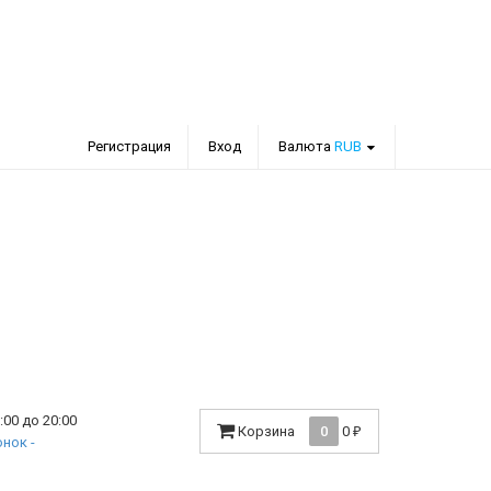
Регистрация
Вход
Валюта
RUB
00 до 20:00
Корзина
0
0
₽
нок -