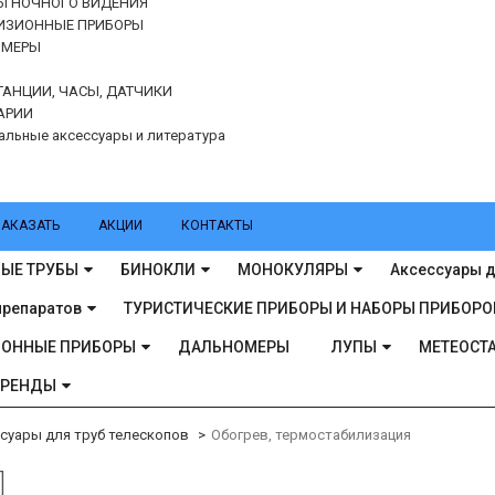
Ы НОЧНОГО ВИДЕНИЯ
ИЗИОННЫЕ ПРИБОРЫ
ОМЕРЫ
ТАНЦИИ, ЧАСЫ, ДАТЧИКИ
АРИИ
альные аксессуары и литература
ЗАКАЗАТЬ
АКЦИИ
КОНТАКТЫ
ЫЕ ТРУБЫ
БИНОКЛИ
МОНОКУЛЯРЫ
Аксессуары д
препаратов
ТУРИСТИЧЕСКИЕ ПРИБОРЫ И НАБОРЫ ПРИБОРО
ИОННЫЕ ПРИБОРЫ
ДАЛЬНОМЕРЫ
ЛУПЫ
МЕТЕОСТА
БРЕНДЫ
суары для труб телескопов
Обогрев, термостабилизация
]