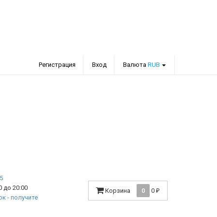
Регистрация
Вход
Валюта
RUB
 до 20:00
Корзина
0
0
₽
к - получите