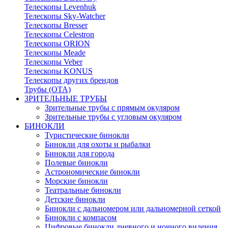
Телескопы Levenhuk
Телескопы Sky-Watcher
Телескопы Bresser
Телескопы Celestron
Телескопы ORION
Телескопы Meade
Телескопы Veber
Телескопы KONUS
Телескопы других брендов
Трубы (ОТА)
ЗРИТЕЛЬНЫЕ ТРУБЫ
Зрительные трубы с прямым окуляром
Зрительные трубы с угловым окуляром
БИНОКЛИ
Туристические бинокли
Бинокли для охоты и рыбалки
Бинокли для города
Полевые бинокли
Астрономические бинокли
Морские бинокли
Театральные бинокли
Детские бинокли
Бинокли с дальномером или дальномерной сеткой
Бинокли с компасом
Цифровые бинокли дневного и ночного видения