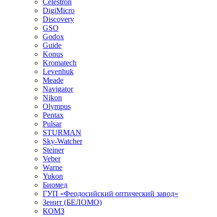
Celestron
DigiMicro
Discovery
GSO
Godox
Guide
Konus
Kromatech
Levenhuk
Meade
Navigator
Nikon
Olympus
Pentax
Pulsar
STURMAN
Sky-Watcher
Steiner
Veber
Warne
Yukon
Биомед
ГУП «Феодосийский оптический завод»
Зенит (БЕЛОМО)
КОМЗ