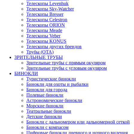
Телескопы Levenhuk
Телескопы Sky-Watcher
Телескопы Bresser
Телескопы Celestron
Телескопы ORION
Телескопы Meade
Телескопы Veber
Телескопы KONUS
Телескопы других брендов
Трубы (ОТА)
ЗРИТЕЛЬНЫЕ ТРУБЫ
Зрительные трубы с прямым окуляром
Зрительные трубы с угловым окуляром
БИНОКЛИ
Туристические бинокли
Бинокли для охоты и рыбалки
Бинокли для города
Полевые бинокли
Астрономические бинокли
Морские бинокли
Театральные бинокли
Детские бинокли
Бинокли с дальномером или дальномерной сеткой
Бинокли с компасом
Цифровые бинокли дневного и ночного видения