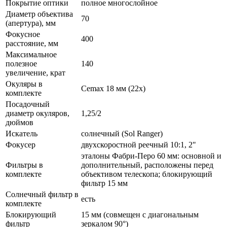
Покрытие оптики
полное многослойное
Диаметр объектива
70
(апертура), мм
Фокусное
400
расстояние, мм
Максимальное
полезное
140
увеличение, крат
Окуляры в
Cemax 18 мм (22х)
комплекте
Посадочный
диаметр окуляров,
1,25/2
дюймов
Искатель
солнечный (Sol Ranger)
Фокусер
двухскоростной реечный 10:1, 2"
эталоны Фабри-Перо 60 мм: основной и
Фильтры в
дополнительный, расположены перед
комплекте
объективом телескопа; блокирующий
фильтр 15 мм
Солнечный фильтр в
есть
комплекте
Блокирующий
15 мм (совмещен с диагональным
фильтр
зеркалом 90°)