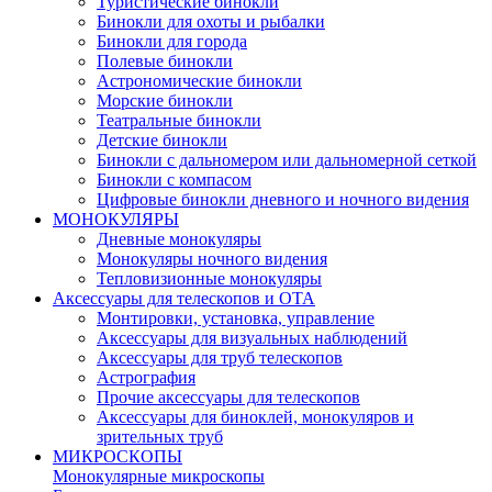
Туристические бинокли
Бинокли для охоты и рыбалки
Бинокли для города
Полевые бинокли
Астрономические бинокли
Морские бинокли
Театральные бинокли
Детские бинокли
Бинокли с дальномером или дальномерной сеткой
Бинокли с компасом
Цифровые бинокли дневного и ночного видения
МОНОКУЛЯРЫ
Дневные монокуляры
Монокуляры ночного видения
Тепловизионные монокуляры
Аксессуары для телескопов и ОТА
Монтировки, установка, управление
Аксессуары для визуальных наблюдений
Аксессуары для труб телескопов
Астрография
Прочие аксессуары для телескопов
Аксессуары для биноклей, монокуляров и
зрительных труб
МИКРОСКОПЫ
Монокулярные микроскопы