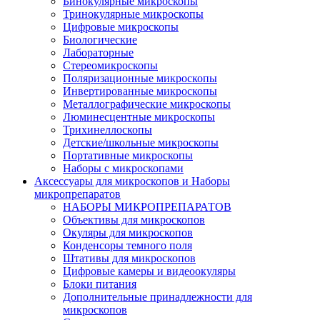
Бинокулярные микроскопы
Тринокулярные микроскопы
Цифровые микроскопы
Биологические
Лабораторные
Стереомикроскопы
Поляризационные микроскопы
Инвертированные микроскопы
Металлографические микроскопы
Люминесцентные микроскопы
Трихинеллоскопы
Детские/школьные микроскопы
Портативные микроскопы
Наборы с микроскопами
Аксессуары для микроскопов и Наборы
микропрепаратов
НАБОРЫ МИКРОПРЕПАРАТОВ
Объективы для микроскопов
Окуляры для микроскопов
Конденсоры темного поля
Штативы для микроскопов
Цифровые камеры и видеоокуляры
Блоки питания
Дополнительные принадлежности для
микроскопов