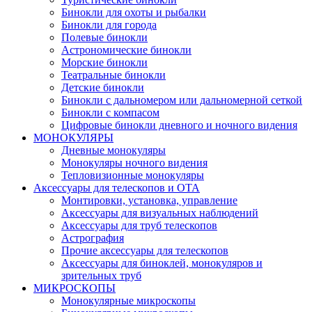
Бинокли для охоты и рыбалки
Бинокли для города
Полевые бинокли
Астрономические бинокли
Морские бинокли
Театральные бинокли
Детские бинокли
Бинокли с дальномером или дальномерной сеткой
Бинокли с компасом
Цифровые бинокли дневного и ночного видения
МОНОКУЛЯРЫ
Дневные монокуляры
Монокуляры ночного видения
Тепловизионные монокуляры
Аксессуары для телескопов и ОТА
Монтировки, установка, управление
Аксессуары для визуальных наблюдений
Аксессуары для труб телескопов
Астрография
Прочие аксессуары для телескопов
Аксессуары для биноклей, монокуляров и
зрительных труб
МИКРОСКОПЫ
Монокулярные микроскопы