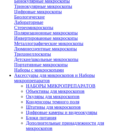
Бинокулярные микроскопы
Тринокулярные микроскопы
Цифровые микроскопы
Биологические
Лабораторные
Стереомикроскопы
Поляризационные микроскопы
Инвертированные микроскопы
Металлографические микроскопы
Люминесцентные микроскопы
Трихинеллоскопы
Детские/школьные микроскопы
Портативные микроскопы
Наборы с микроскопами
Аксессуары для микроскопов и Наборы
микропрепаратов
НАБОРЫ МИКРОПРЕПАРАТОВ
Объективы для микроскопов
Окуляры для микроскопов
Конденсоры темного поля
Штативы для микроскопов
Цифровые камеры и видеоокуляры
Блоки питания
Дополнительные принадлежности для
микроскопов