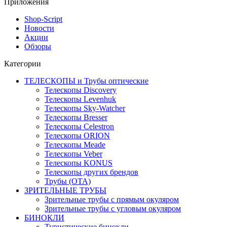
Приложения
Shop-Script
Новости
Акции
Обзоры
Категории
ТЕЛЕСКОПЫ и Трубы оптические
Телескопы Discovery
Телескопы Levenhuk
Телескопы Sky-Watcher
Телескопы Bresser
Телескопы Celestron
Телескопы ORION
Телескопы Meade
Телескопы Veber
Телескопы KONUS
Телескопы других брендов
Трубы (ОТА)
ЗРИТЕЛЬНЫЕ ТРУБЫ
Зрительные трубы с прямым окуляром
Зрительные трубы с угловым окуляром
БИНОКЛИ
Туристические бинокли