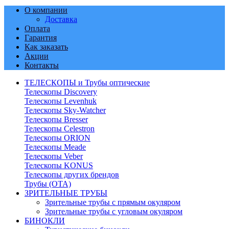
О компании
Доставка
Оплата
Гарантия
Как заказать
Акции
Контакты
ТЕЛЕСКОПЫ и Трубы оптические
Телескопы Discovery
Телескопы Levenhuk
Телескопы Sky-Watcher
Телескопы Bresser
Телескопы Celestron
Телескопы ORION
Телескопы Meade
Телескопы Veber
Телескопы KONUS
Телескопы других брендов
Трубы (ОТА)
ЗРИТЕЛЬНЫЕ ТРУБЫ
Зрительные трубы с прямым окуляром
Зрительные трубы с угловым окуляром
БИНОКЛИ