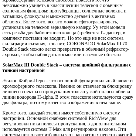
невозможно увидеть в классический телескоп с обычным
солнечным фильтром: протуберанцы, солнечные волокна и
вспышки, флоккулы и множество деталей в активных
областях. Более того, все это можно сфотографировать,
установив на телескоп зеркальную камеру. Уу этой модели
есть резьба для байонетного кольца (требуется Т-адаптер, в
комплект поставки не входит). Но это еще не все: система
фильтрации съемная, а значит, CORONADO SolarMax III 70
Double Stack можно легко превратить в обычный рефрактор-
ахромат, чтобы наблюдать космос или наземные объекты.
SolarMax III Double Stack – система двойной фильтрации с
тонкой настройкой
Эталон Фабри-Перо – это основной функциональный элемент
хромосферного телескопа. Именно он отвечает за блокировку
лишнего спектра и пропускания только узкой полосы вблизи
линии водорода H-alpha. В этом телескопе используются сразу
два фильтра, поэтому качество изображения в нем выше.
Кроме того, каждый эталон имеет собственную систему
настройки. Основной снабжен системой RichView для
регулировки пика полосы пропускания, в дополнительном
используется система T-Max для регулировки наклона. Эти
системы позволяют избавиться от паразитных переотражений,