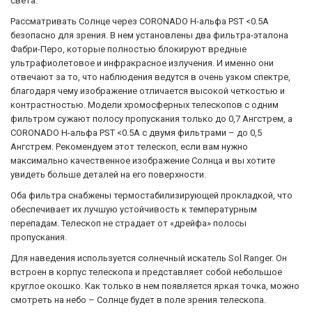
света.
Рассматривать Солнце через CORONADO H-альфа PST <0.5A
безопасно для зрения. В нем установлены два фильтра-эталона
Фабри-Перо, которые полностью блокируют вредные
ультрафиолетовое и инфракрасное излучения. И именно они
отвечают за то, что наблюдения ведутся в очень узком спектре,
благодаря чему изображение отличается высокой четкостью и
контрастностью. Модели хромосферных телескопов с одним
фильтром сужают полосу пропускания только до 0,7 Ангстрем, а
CORONADO H-альфа PST <0.5A с двумя фильтрами – до 0,5
Ангстрем. Рекомендуем этот телескоп, если вам нужно
максимально качественное изображение Солнца и вы хотите
увидеть больше деталей на его поверхности.
Оба фильтра снабжены термостабилизирующей прокладкой, что
обеспечивает их лучшую устойчивость к температурным
перепадам. Телескоп не страдает от «дрейфа» полосы
пропускания.
Для наведения используется солнечный искатель Sol Ranger. Он
встроен в корпус телескопа и представляет собой небольшое
круглое окошко. Как только в нем появляется яркая точка, можно
смотреть на небо – Солнце будет в поле зрения телескопа.