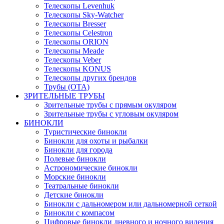
Телескопы Levenhuk
Телескопы Sky-Watcher
Телескопы Bresser
Телескопы Celestron
Телескопы ORION
Телескопы Meade
Телескопы Veber
Телескопы KONUS
Телескопы других брендов
Трубы (ОТА)
ЗРИТЕЛЬНЫЕ ТРУБЫ
Зрительные трубы с прямым окуляром
Зрительные трубы с угловым окуляром
БИНОКЛИ
Туристические бинокли
Бинокли для охоты и рыбалки
Бинокли для города
Полевые бинокли
Астрономические бинокли
Морские бинокли
Театральные бинокли
Детские бинокли
Бинокли с дальномером или дальномерной сеткой
Бинокли с компасом
Цифровые бинокли дневного и ночного видения