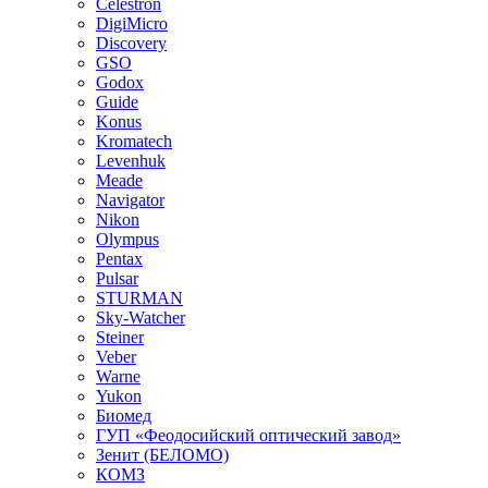
Celestron
DigiMicro
Discovery
GSO
Godox
Guide
Konus
Kromatech
Levenhuk
Meade
Navigator
Nikon
Olympus
Pentax
Pulsar
STURMAN
Sky-Watcher
Steiner
Veber
Warne
Yukon
Биомед
ГУП «Феодосийский оптический завод»
Зенит (БЕЛОМО)
КОМЗ