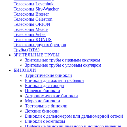
Телескопы Levenhuk
Телескопы Sky-Watcher
Телескопы Bresser
Телескопы Celestron
Телескопы ORION
Телескопы Meade
Телескопы Veber
Телескопы KONUS
Телескопы других брендов
Трубы (ОТА)
ЗРИТЕЛЬНЫЕ ТРУБЫ
Зрительные трубы с прямым окуляром
Зрительные трубы с угловым окуляром
БИНОКЛИ
Туристические бинокли
Бинокли для охоты и рыбалки
Бинокли для города
Полевые бинокли
Астрономические бинокли
Морские бинокли
Театральные бинокли
Детские бинокли
Бинокли с дальномером или дальномерной сеткой
Бинокли с компасом
Цифровые бинокли дневного и ночного видения