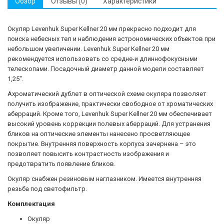
Обзор
Отзывы (0)
Характеристики
Окуляр Levenhuk Super Kellner 20 мм прекрасно подходит для
поиска небесных тел и наблюдения астрономических объектов при
небольшом увеличении. Levenhuk Super Kellner 20 мм
рекомендуется использовать со средне-и длиннофокусными
телескопами. Посадочный диаметр данной модели составляет
1,25".
Ахроматический дублет в оптической схеме окуляра позволяет
получить изображение, практически свободное от хроматических
аберраций. Кроме того, Levenhuk Super Kellner 20 мм обеспечивает
высокий уровень коррекции полевых аберраций. Для устранения
бликов на оптические элементы нанесено просветляющее
покрытие. Внутренняя поверхность корпуса зачернена – это
позволяет повысить контрастность изображения и
предотвратить появление бликов.
Окуляр снабжен резиновым наглазником. Имеется внутренняя
резьба под светофильтр.
Комплектация
Окуляр