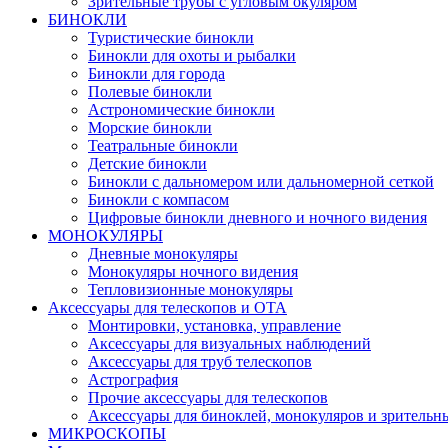
Зрительные трубы с угловым окуляром
БИНОКЛИ
Туристические бинокли
Бинокли для охоты и рыбалки
Бинокли для города
Полевые бинокли
Астрономические бинокли
Морские бинокли
Театральные бинокли
Детские бинокли
Бинокли с дальномером или дальномерной сеткой
Бинокли с компасом
Цифровые бинокли дневного и ночного видения
МОНОКУЛЯРЫ
Дневные монокуляры
Монокуляры ночного видения
Тепловизионные монокуляры
Аксессуары для телескопов и ОТА
Монтировки, установка, управление
Аксессуары для визуальных наблюдений
Аксессуары для труб телескопов
Астрография
Прочие аксессуары для телескопов
Аксессуары для биноклей, монокуляров и зрительн
МИКРОСКОПЫ