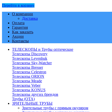
Перейти в корзину
О компании
Доставка
Оплата
Гарантия
Как заказать
Акции
Контакты
ТЕЛЕСКОПЫ и Трубы оптические
Телескопы Discovery
Телескопы Levenhuk
Телескопы Sky-Watcher
Телескопы Bresser
Телескопы Celestron
Телескопы ORION
Телескопы Meade
Телескопы Veber
Телескопы KONUS
Телескопы других брендов
Трубы (ОТА)
ЗРИТЕЛЬНЫЕ ТРУБЫ
Зрительные трубы с прямым окуляром