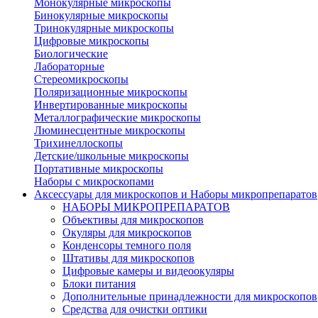
Монокулярные микроскопы
Бинокулярные микроскопы
Тринокулярные микроскопы
Цифровые микроскопы
Биологические
Лабораторные
Стереомикроскопы
Поляризационные микроскопы
Инвертированные микроскопы
Металлографические микроскопы
Люминесцентные микроскопы
Трихинеллоскопы
Детские/школьные микроскопы
Портативные микроскопы
Наборы с микроскопами
Аксессуары для микроскопов и Наборы микропрепаратов
НАБОРЫ МИКРОПРЕПАРАТОВ
Объективы для микроскопов
Окуляры для микроскопов
Конденсоры темного поля
Штативы для микроскопов
Цифровые камеры и видеоокуляры
Блоки питания
Дополнительные принадлежности для микроскопов
Средства для очистки оптики