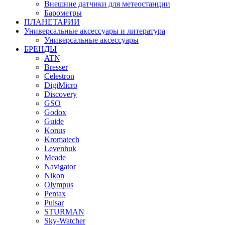
Внешние датчики для метеостанции
Барометры
ПЛАНЕТАРИИ
Универсальные аксессуары и литература
Универсальные аксессуары
БРЕНДЫ
ATN
Bresser
Celestron
DigiMicro
Discovery
GSO
Godox
Guide
Konus
Kromatech
Levenhuk
Meade
Navigator
Nikon
Olympus
Pentax
Pulsar
STURMAN
Sky-Watcher